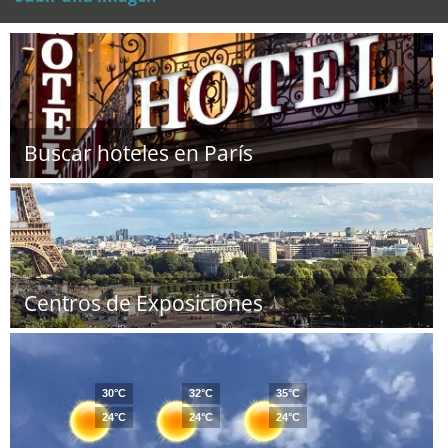
Buscar hoteles en París
Centros de Exposiciones
30°C
32°C
35°C
24°C
24°C
24°C