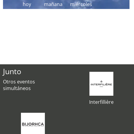
hoy
mañana
miércoles
Junto
Otros eventos
simultáneos
Interfillière