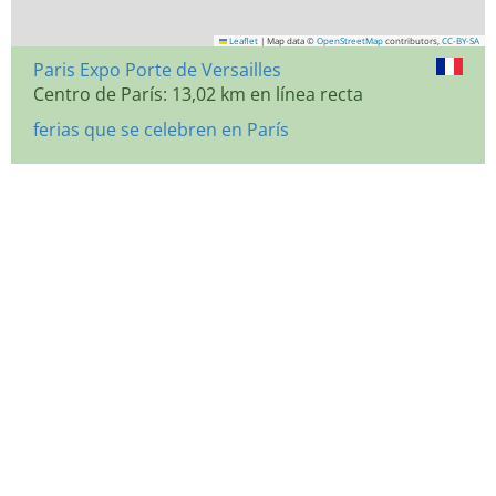
Leaflet
|
Map data ©
OpenStreetMap
contributors,
CC-BY-SA
Paris Expo Porte de Versailles
Centro de París: 13,02 km en línea recta
ferias que se celebren en París