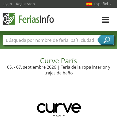
Login
Registrado
Español
Navega
toggle
Nombres de ferias
Países
Ciudades
Sectores de ferias
Sectores de proveedor de servicios
Curve París
05. - 07. septiembre 2026 | Feria de la ropa interior y
trajes de baño