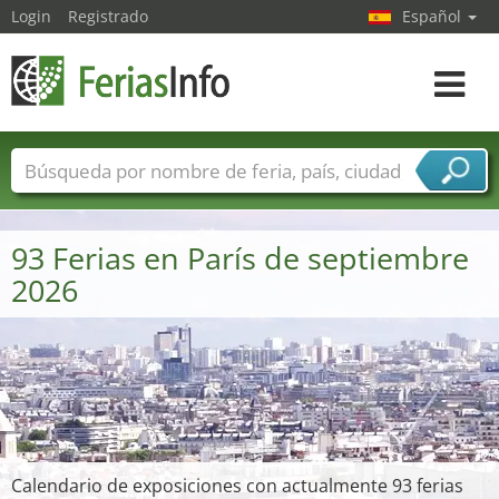
Login
Registrado
Español
Navega
toggle
Nombres de ferias
Países
Ciudades
Sectores de ferias
93 Ferias en París de septiembre
Sectores de proveedor de servicios
2026
Calendario de exposiciones con actualmente 93 ferias