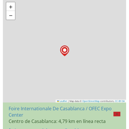
+
−
Leaflet
|
Map data ©
OpenStreetMap
contributors,
CC-BY-SA
Foire Internationale De Casablanca / OFEC Expo
Center
Centro de Casablanca: 4,79 km en línea recta