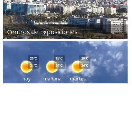
Centros de Exposiciones
26°C
25°C
26°C
24°C
24°C
24°C
hoy
mañana
martes