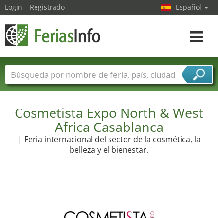
Login
Registrado
Español
Navega
toggle
Nombres de ferias
Países
Ciudades
Sectores de ferias
Cosmetista Expo North & West
Sectores de proveedor de servicios
Africa Casablanca
| Feria internacional del sector de la cosmética, la
belleza y el bienestar.