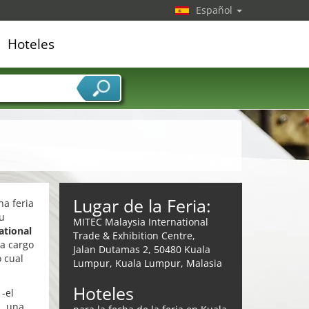
Español
Hoteles
edor de servicios
Lugar de la Feria:
na feria
su
MITEC Malaysia International
ational
Trade & Exhibition Centre,
a cargo
Jalan Dutamas 2, 50480 Kuala
 cual
Lumpur, Kuala Lumpur, Malasia
Hoteles
-el
N, una