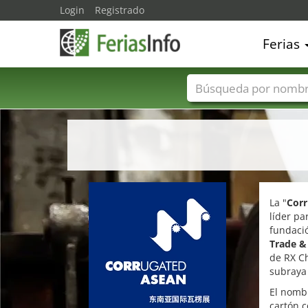
Login
Registrado
Ferias
Nombres de ferias
La "
Cor
líder pa
fundació
Trade &
de RX Ch
subraya 
El nombr
cartón c