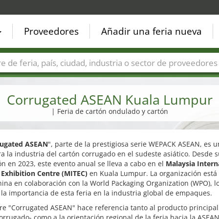
Proveedores
Añadir una feria nueva
Países
Ciudades
Sectores de ferias
Sectores de prove
Corrugated ASEAN Kuala Lumpur
| Feria de cartón ondulado y cartón
rugated ASEAN
", parte de la prestigiosa serie WEPACK ASEAN, es u
ra la industria del cartón corrugado en el sudeste asiático. Desde 
n en 2023, este evento anual se lleva a cabo en el
Malaysia Intern
 Exhibition Centre (MITEC)
en Kuala Lumpur. La organización está 
ina en colaboración con la World Packaging Organization (WPO), lo
la importancia de esta feria en la industria global de empaques.
e "Corrugated ASEAN" hace referencia tanto al producto principal 
orrugado- como a la orientación regional de la feria hacia la ASEA