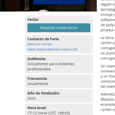
región e
tecnolog
incluye
Fecha:
software
de pulp
Reportar nueva fecha
prueba 
La feria
Contacto de Feria
cartón 
Mostrar email
corrugad
www.wepackasean-expo.com
un punto
corruga
Audiencia:
únicamente para visitantes
Un aspe
profesionales
innovaci
y un for
Frecuencia:
conocimi
anualmente
del even
Año de fundación:
Además,
2023
Malasia,
economía
Hora local:
cartón e
17:12 horas (UTC +08:00)