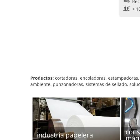
Rec
< 1
Productos:
cortadoras, encoladoras, estampadoras,
ambiente, punzonadoras, sistemas de sellado, soluc
cons
industria papelera
máq