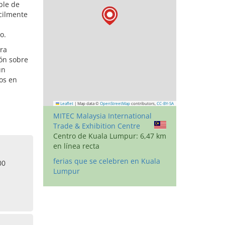
ble de
ácilmente
o.
ra
ión sobre
un
os en
Leaflet
|
Map data ©
OpenStreetMap
contributors,
CC-BY-SA
MITEC Malaysia International
Trade & Exhibition Centre
Centro de Kuala Lumpur: 6,47 km
en línea recta
ferias que se celebren en Kuala
00
Lumpur