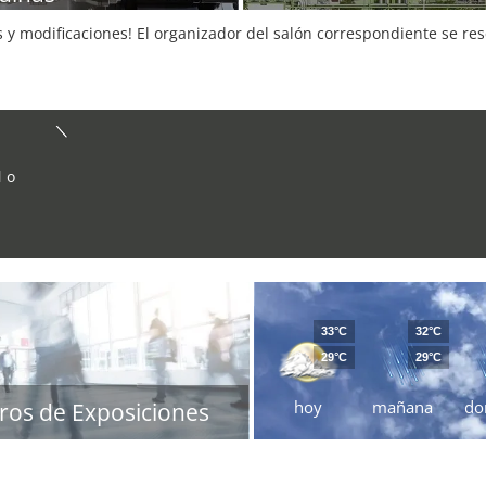
s y modificaciones! El organizador del salón correspondiente se re
 o
33°C
32°C
29°C
29°C
hoy
mañana
do
ros de Exposiciones