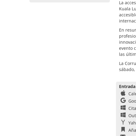
La acce
Kuala Lu
accesibl
internac
En resu
profesio
innovaci
evento c
las últ
La Corru
sábado,
Entrada
Cal
Goo
Cit
Out
Yah
Aña