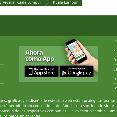
io Federal Kuala Lumpur
Kuala Lumpur
I
P
Fe
Ca
L
L
, gráficos y el diseño de este sitio web están protegidos por los 
 está permitido sin consentimiento. Abuso sera sancionado sin prev
ropiedad de las respectivas compañías. ¡Salvo error o cambio! Camb
 los datos sin garantía.