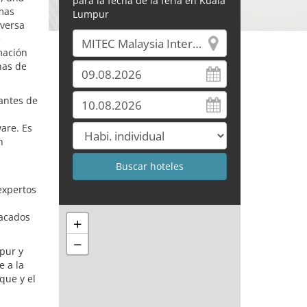
para la fecha de la feria en Kuala
imas
Lumpur
iversa
e
mación
nas de
cantes de
are. Es
n
expertos
tacados
+
−
pur y
e a la
que y el