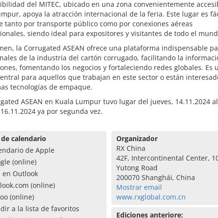
sibilidad del MITEC, ubicado en una zona convenientemente accesi
mpur, apoya la atracción internacional de la feria. Este lugar es f
e tanto por transporte público como por conexiones aéreas
ionales, siendo ideal para expositores y visitantes de todo el mund
men, la Corrugated ASEAN ofrece una plataforma indispensable pa
nales de la industria del cartón corrugado, facilitando la informac
ones, fomentando los negocios y fortaleciendo redes globales. Es 
entral para aquellos que trabajan en este sector o están interesad
imas tecnologías de empaque.
gated ASEAN en Kuala Lumpur tuvo lugar del jueves, 14.11.2024 al
 16.11.2024 ya por segunda vez.
 de calendario
Organizador
RX China
endario de Apple
42F, Intercontinental Center, 1
gle (online)
Yutong Road
a en Outlook
200070 Shanghái, China
look.com (online)
Mostrar email
oo (online)
www.rxglobal.com.cn
dir a la lista de favoritos
Ediciones anteriore: