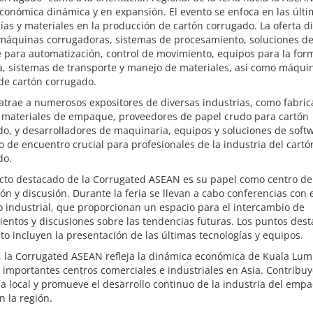
conómica dinámica y en expansión. El evento se enfoca en las últ
ías y materiales en la producción de cartón corrugado. La oferta d
 máquinas corrugadoras, sistemas de procesamiento, soluciones d
 para automatización, control de movimiento, equipos para la for
a, sistemas de transporte y manejo de materiales, así como máqui
de cartón corrugado.
 atrae a numerosos expositores de diversas industrias, como fabri
y materiales de empaque, proveedores de papel crudo para cartón
o, y desarrolladores de maquinaria, equipos y soluciones de softw
 de encuentro crucial para profesionales de la industria del cartó
do.
cto destacado de la Corrugated ASEAN es su papel como centro de
ón y discusión. Durante la feria se llevan a cabo conferencias con 
o industrial, que proporcionan un espacio para el intercambio de
entos y discusiones sobre las tendencias futuras. Los puntos des
to incluyen la presentación de las últimas tecnologías y equipos.
 la Corrugated ASEAN refleja la dinámica económica de Kuala Lum
 importantes centros comerciales e industriales en Asia. Contribuy
 local y promueve el desarrollo continuo de la industria del empa
n la región.