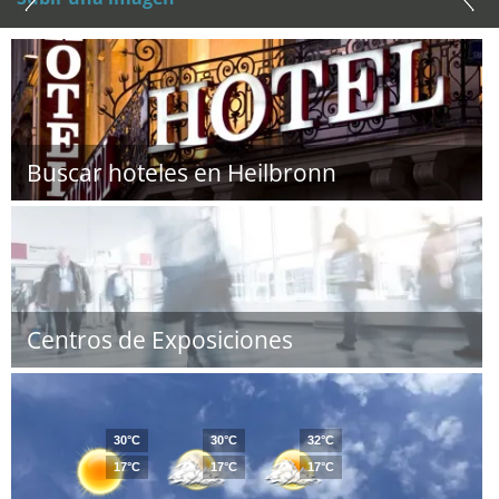
Buscar hoteles en Heilbronn
Centros de Exposiciones
30°C
30°C
32°C
17°C
17°C
17°C