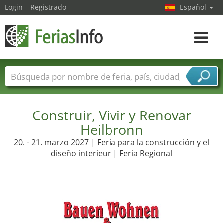
Login
Registrado
Español
Navega
toggle
Nombres de ferias
Países
Ciudades
Sectores de ferias
Sectores de proveedor de servicios
Construir, Vivir y Renovar
Heilbronn
20. - 21. marzo 2027 | Feria para la construcción y el
diseño interieur | Feria Regional