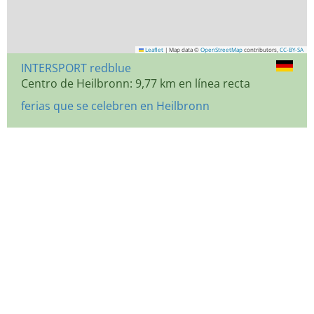
Leaflet
|
Map data ©
OpenStreetMap
contributors,
CC-BY-SA
INTERSPORT redblue
Centro de Heilbronn: 9,77 km en línea recta
ferias que se celebren en Heilbronn