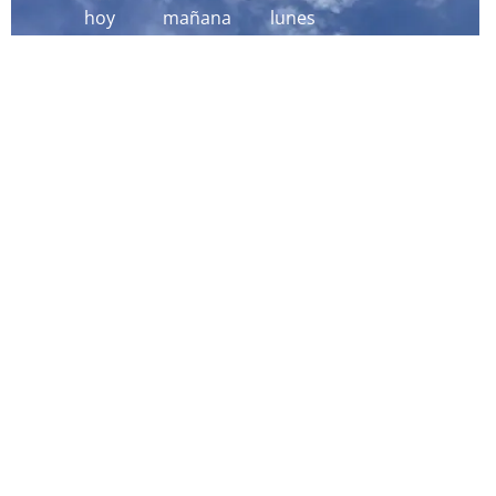
hoy
mañana
lunes