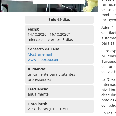
farmacéu
exposic
modulare
Sólo 69 dias
incluyen
Además, 
Fecha:
ventilac
14.10.2026 - 16.10.2026*
sistemas
miércoles - viernes, 3 días
para sal
Contacto de Feria
Otro asp
Mostrar email
pruebas,
www.bioexpo.com.tr
Turquía.
con un e
Audiencia:
conviert
únicamente para visitantes
profesionales
La "Clea
internac
Frecuencia:
nivel in
anualmente
descubr
hoteles 
Hora local:
comodida
21:30 horas (UTC +03:00)
En resu