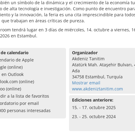
bién un símbolo de la dinámica y el crecimiento de la economía t
o de alta tecnología e investigación. Como punto de encuentro par
ento y la innovación, la feria es una cita imprescindible para todo
 que trabajan en áreas críticas de pureza.
room tendrá lugar en 3 días de miércoles, 14. octubre a viernes, 1
 2026 en Estambul.
 de calendario
Organizador
Akdeniz Tanitim
endario de Apple
Atatürk Mah. Ataşehir Bulvarı, 
gle (online)
Ada
a en Outlook
34758 Estambul, Turquía
look.com (online)
Mostrar email
oo (online)
www.akdeniztanitim.com
dir a la lista de favoritos
Ediciones anteriore:
ordatorio por email
15. - 17. octubre 2025
000 personas interesadas
23. - 25. octubre 2024