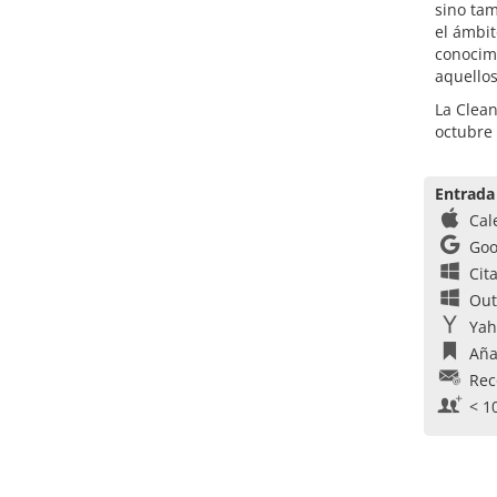
sino tam
el ámbit
conocimi
aquellos
La Clean
octubre
Entrada
Cal
Goo
Cit
Out
Yah
Aña
Rec
< 1