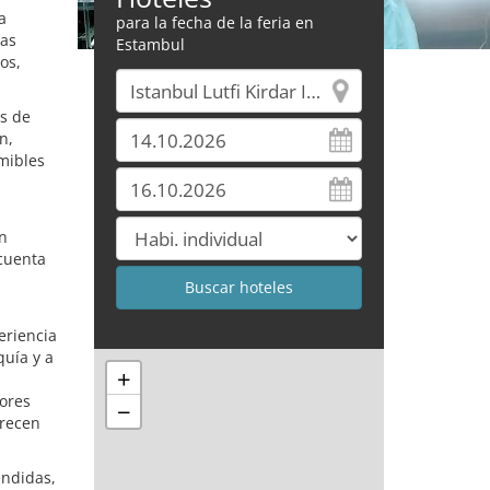
a
para la fecha de la feria en
mas
Estambul
os,
s de
n,
mibles
en
 cuenta
eriencia
quía y a
+
ores
−
frecen
endidas,