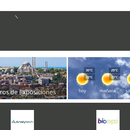
30°C
29°C
23°C
23°C
hoy
mañana
s
ros de Exposiciones