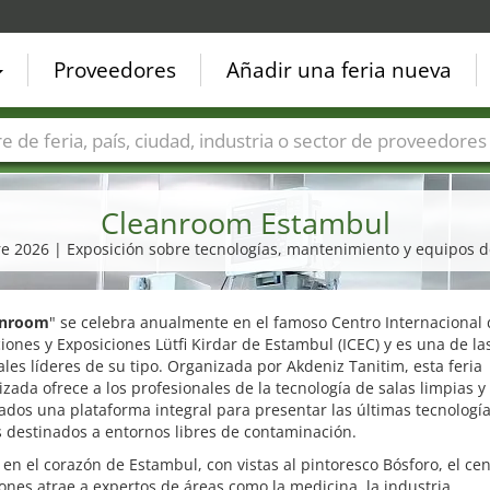
Proveedores
Añadir una feria nueva
Países
Ciudades
Sectores de ferias
Sectores de prove
Cleanroom Estambul
bre 2026 | Exposición sobre tecnologías, mantenimiento y equipos d
anroom
" se celebra anualmente en el famoso Centro Internacional
ones y Exposiciones Lütfi Kirdar de Estambul (ICEC) y es una de las
les líderes de su tipo. Organizada por Akdeniz Tanitim, esta feria
izada ofrece a los profesionales de la tecnología de salas limpias y
ados una plataforma integral para presentar las últimas tecnología
s destinados a entornos libres de contaminación.
en el corazón de Estambul, con vistas al pintoresco Bósforo, el ce
ones atrae a expertos de áreas como la medicina, la industria