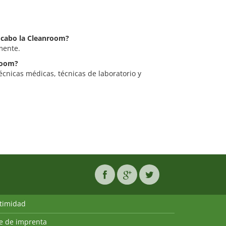
a cabo la Cleanroom?
mente.
nroom?
écnicas médicas, técnicas de laboratorio y
ntimidad
ie de imprenta