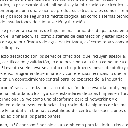
tica, la procesamiento de alimentos y la fabricación electrónica. L
ión proporciona una visión de productos estructurales como siste
s y bancos de seguridad microbiológica, así como sistemas técnic
do instalaciones de climatización y filtración.
se presentan cabinas de flujo laminar, unidades de paso, sistema
ión e iluminación, así como sistemas de desinfección y esterilizació
 de agua purificada y de agua desionizada, así como ropa y consu
as limpias.
ecto destacado son los servicios ofrecidos, que incluyen asesoría,
 certificación y validación, lo que posiciona a la feria como única 
 El evento suele llevarse a cabo en los primeros meses de otoño y
xtenso programa de seminarios y conferencias técnicas, lo que la
e en un acontecimiento central para los expertos de la industria.
nroom" se caracteriza por la combinación de relevancia local y exp
ional, abordando los rigurosos estándares de salas limpias en Tur
ternacional. Sirve como una plataforma para el networking y el
imiento de nuevas tendencias. La proximidad a algunos de los mej
de Estambul y la buena accesibilidad del centro de exposiciones o
d adicional a los participantes.
men, la "Cleanroom" no solo es un emblema para las industrias at