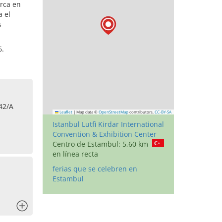
urca en
a el
s
6.
42/A
Leaflet
|
Map data ©
OpenStreetMap
contributors,
CC-BY-SA
Istanbul Lutfi Kirdar International
Convention & Exhibition Center
Centro de Estambul: 5,60 km
en línea recta
ferias que se celebren en
Estambul
x