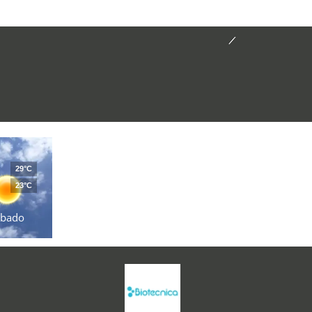
29°C
23°C
ábado