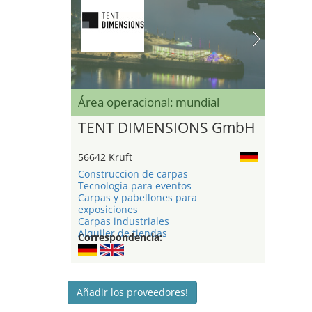
Área operacional: mundial
TENT DIMENSIONS GmbH
56642 Kruft
Construccion de carpas
Tecnología para eventos
Carpas y pabellones para
exposiciones
Carpas industriales
Alquiler de tiendas
Correspondencia:
Añadir los proveedores!