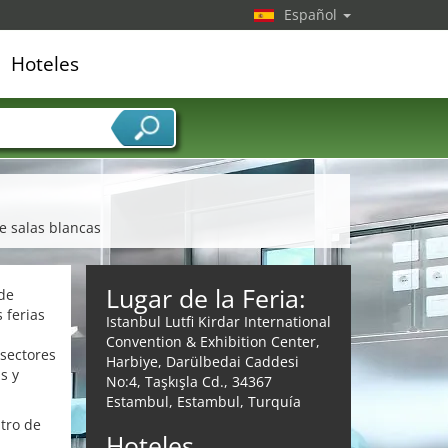
Español
Hoteles
edor de servicios
e salas blancas
Lugar de la Feria:
 de
 ferias
Istanbul Lutfi Kirdar International
Convention & Exhibition Center,
 sectores
Harbiye, Darülbedai Caddesi
s y
No:4, Taşkışla Cd., 34367
Estambul, Estambul, Turquía
ntro de
Hoteles