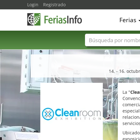
Login
Registrado
Ferias
Nombres de ferias
14. - 16. octu
La "
Cle
Convenci
comercia
especial
relacion
servicio
Ubicado 
exposici