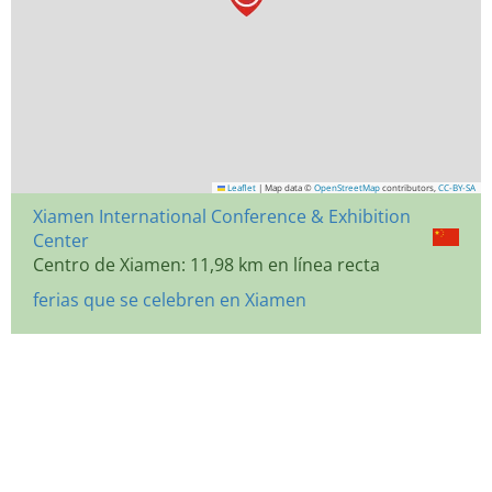
Leaflet
|
Map data ©
OpenStreetMap
contributors,
CC-BY-SA
Xiamen International Conference & Exhibition
Center
Centro de Xiamen: 11,98 km en línea recta
ferias que se celebren en Xiamen