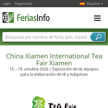
Login
Registrado
Español
Navega
toggle
Nombres de ferias
Países
Ciudades
Sectores de ferias
China Xiamen International Tea
Sectores de proveedor de servicios
Fair Xiamen
15. - 19. octubre 2026 | Exposición de té, equipos
para la elaboración de té y máquinas