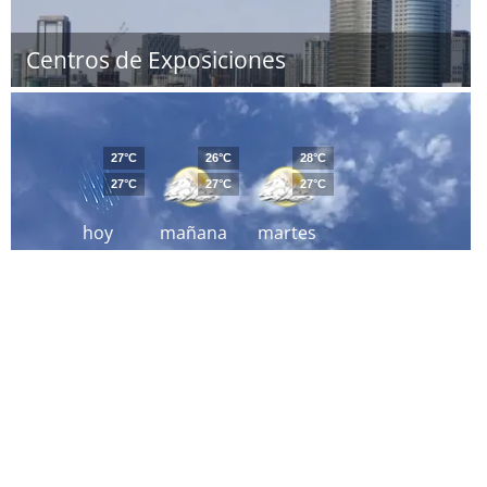
Centros de Exposiciones
27°C
26°C
28°C
27°C
27°C
27°C
hoy
mañana
martes