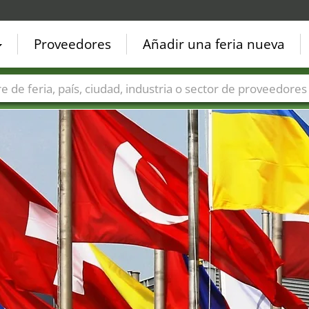
Proveedores
Añadir una feria nueva
Países
Ciudades
Sectores de ferias
Sectores de prove