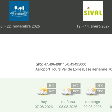
20. - 22. noviembre 2026
12. - 14. enero 2027
GPS: 47.49649811,-0.49495000
Aéroport Tours Val de Loire (Base aérienne 7
28°C
34°C
31°C
14°C
15°C
21°C
hoy
mañana
domingo
07.08.2026
08.08.2026
09.08.2026
10