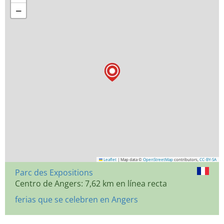
−
Leaflet
|
Map data ©
OpenStreetMap
contributors,
CC-BY-SA
Parc des Expositions
Centro de Angers: 7,62 km en línea recta
ferias que se celebren en Angers