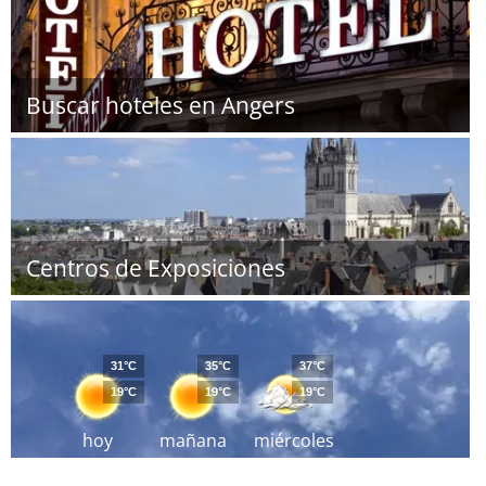
Buscar hoteles en Angers
Centros de Exposiciones
31°C
35°C
37°C
19°C
19°C
19°C
hoy
mañana
miércoles