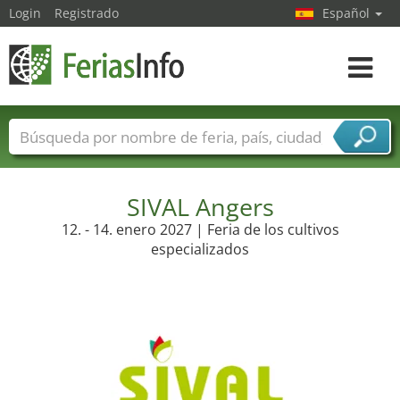
Login
Registrado
Español
Navega
toggle
Nombres de ferias
Países
Ciudades
Sectores de ferias
Sectores de proveedor de servicios
SIVAL Angers
12. - 14. enero 2027 | Feria de los cultivos
especializados