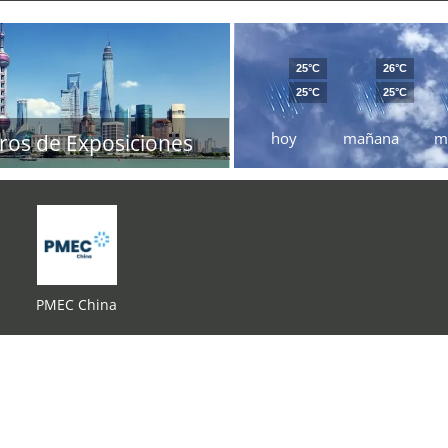
25°C
26°C
25°C
25°C
hoy
mañana
m
ros de Exposiciones
PMEC China