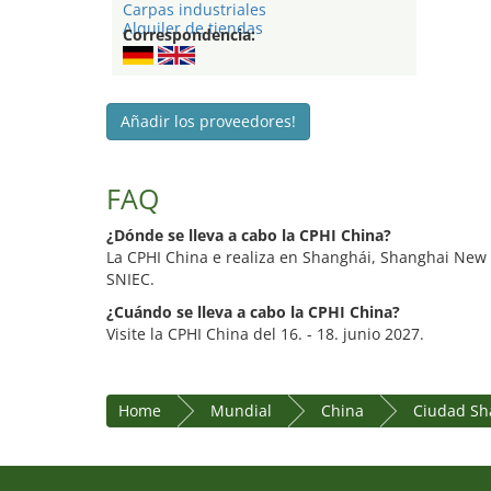
Carpas industriales
Alquiler de tiendas
Correspondencia:
Añadir los proveedores!
FAQ
¿Dónde se lleva a cabo la CPHI China?
La CPHI China e realiza en Shanghái, Shanghai New 
SNIEC.
¿Cuándo se lleva a cabo la CPHI China?
Visite la CPHI China del 16. - 18. junio 2027.
Home
Mundial
China
Ciudad Sh