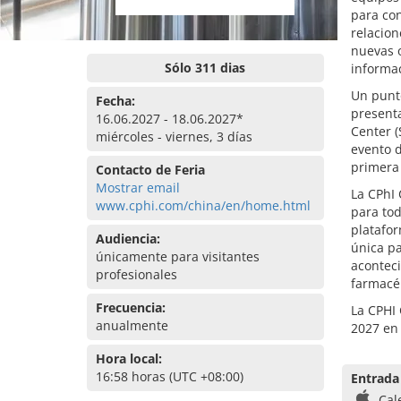
para con
relacion
nuevas 
Sólo 311 dias
informa
Un punt
Fecha:
presenta
16.06.2027 - 18.06.2027*
Center (
miércoles - viernes, 3 días
evento d
primera 
Contacto de Feria
Mostrar email
La CPhI 
www.cphi.com/china/en/home.html
para tod
platafor
Audiencia:
única pa
únicamente para visitantes
aconteci
profesionales
farmacé
Frecuencia:
La CPHI 
anualmente
2027 en
Hora local:
16:58 horas (UTC +08:00)
Entrada
Cal