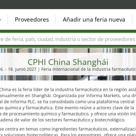
Proveedores
Añadir una feria nueva
Países
Ciudades
Sectores de ferias
Sectores de prove
CPHI China Shanghái
6. - 18. junio 2027 | Feria internacional de la industria farmacéuti
China es la feria líder de la industria farmacéutica en la región asiá
 anualmente en Shanghái. Organizada por Informa Markets, una di
l de Informa PLC, se ha consolidado como una plataforma central 
as química y farmacéutica. Este evento reúne a actores clave de la
a de procesamiento químico y farmacéutico, y ofrece una visión int
cadena de valor de los sectores farmacéutico y biotecnológico.
 se centra en temas como ingredientes farmacéuticos, externalizaci
y soluciones biotecnológicas. Para los expositores, ofrece una pla