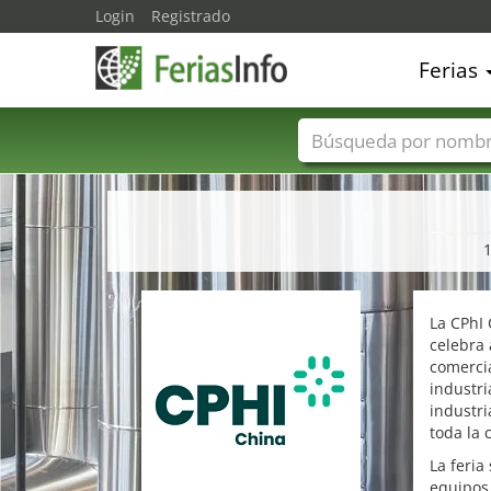
Login
Registrado
Ferias
Nombres de ferias
1
La CPhI 
celebra
comercia
industri
industri
toda la 
La feria
equipos 