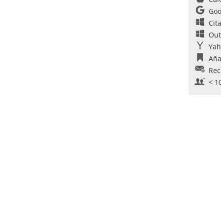
Goo
Cit
Out
Yah
Aña
Rec
< 1