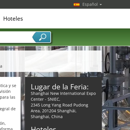
Español
Hoteles
edor de servicios
ca
Lugar de la Feria:
tica y se
visión
Shanghai New International Expo
para las
Center - SNIEC,
2345 Long Yang Road Pudong
egral de
Area, 201204 Shanghái,
Shanghai, China
ón,
Hoteles
taforma