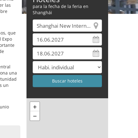
er las
para la fecha de la feria en
abre
Shanghái
nos, que
l Expo
ortante
de
ntral
ciona una
rtunidad
es un
+
junio
−