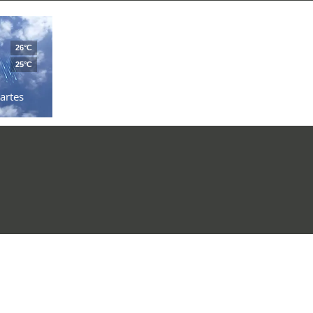
26°C
25°C
artes