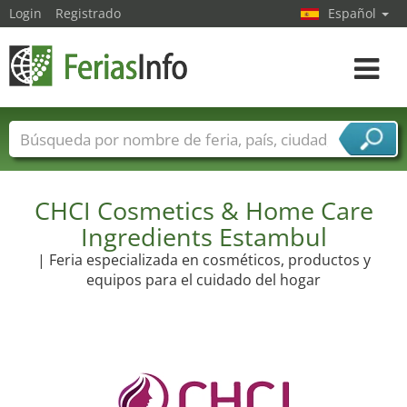
Login
Registrado
Español
Navega
toggle
Nombres de ferias
Países
Ciudades
Sectores de ferias
CHCI Cosmetics & Home Care
Sectores de proveedor de servicios
Ingredients Estambul
| Feria especializada en cosméticos, productos y
equipos para el cuidado del hogar