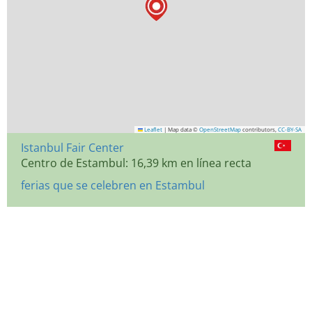
Leaflet
|
Map data ©
OpenStreetMap
contributors,
CC-BY-SA
Istanbul Fair Center
Centro de Estambul: 16,39 km en línea recta
ferias que se celebren en Estambul