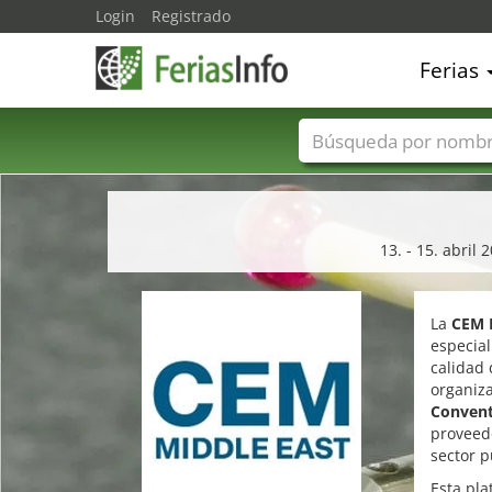
Login
Registrado
Ferias
Nombres de ferias
13. - 15. abril
La
CEM 
especial
calidad 
organiz
Convent
proveedo
sector p
Esta pla