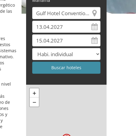
Manama
ergético
de las
res
estos
sistemas
mativo.
os
s
 nivel
+
más
−
eo de
iones
os y
 y
de