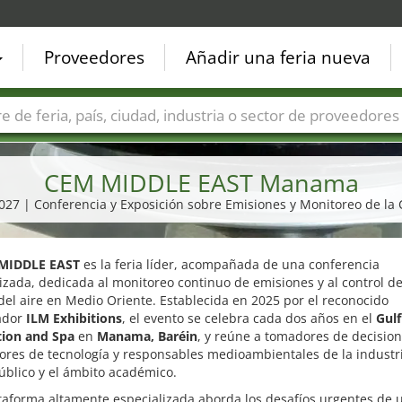
Proveedores
Añadir una feria nueva
Países
Ciudades
Sectores de ferias
Sectores de prove
CEM MIDDLE EAST Manama
 2027 | Conferencia y Exposición sobre Emisiones y Monitoreo de la 
MIDDLE EAST
es la feria líder, acompañada de una conferencia
izada, dedicada al monitoreo continuo de emisiones y al control de
del aire en Medio Oriente. Establecida en 2025 por el reconocido
ador
ILM Exhibitions
, el evento se celebra cada dos años en el
Gulf
ion and Spa
en
Manama, Baréin
, y reúne a tomadores de decision
res de tecnología y responsables medioambientales de la industri
úblico y el ámbito académico.
taforma altamente especializada aborda los desafíos urgentes de 