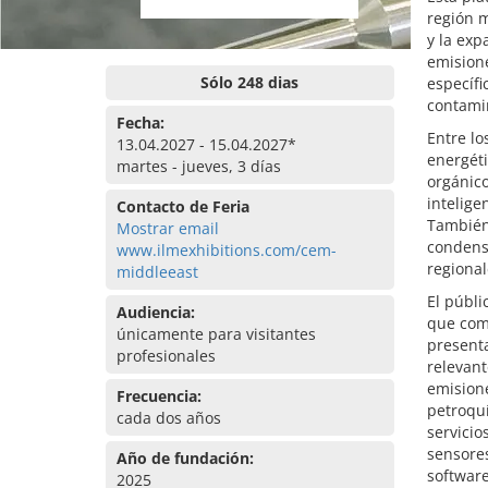
región m
y la exp
emision
Sólo 248 dias
específi
contamin
Fecha:
Entre lo
13.04.2027 - 15.04.2027*
energéti
martes - jueves, 3 días
orgánico
intelig
Contacto de Feria
También
Mostrar email
condensa
www.ilmexhibitions.com/cem-
regional
middleeast
El públi
Audiencia:
que comb
únicamente para visitantes
presenta
profesionales
relevant
emisione
Frecuencia:
petroquí
cada dos años
servicio
sensores
Año de fundación:
software
2025