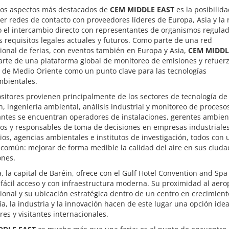
los aspectos más destacados de
CEM MIDDLE EAST
es la posibilid
er redes de contacto con proveedores líderes de Europa, Asia y la 
o el intercambio directo con representantes de organismos regula
s requisitos legales actuales y futuros. Como parte de una red
ional de ferias, con eventos también en Europa y Asia,
CEM MIDDL
rte de una plataforma global de monitoreo de emisiones y refuerz
 de Medio Oriente como un punto clave para las tecnologías
bientales.
sitores provienen principalmente de los sectores de tecnología de
, ingeniería ambiental, análisis industrial y monitoreo de procesos
tantes se encuentran operadores de instalaciones, gerentes ambien
os y responsables de toma de decisiones en empresas industriales
ios, agencias ambientales e institutos de investigación, todos con 
 común: mejorar de forma medible la calidad del aire en sus ciuda
ones.
la capital de Baréin, ofrece con el Gulf Hotel Convention and Spa
fácil acceso y con infraestructura moderna. Su proximidad al aero
ional y su ubicación estratégica dentro de un centro en crecimien
ía, la industria y la innovación hacen de este lugar una opción ide
res y visitantes internacionales.