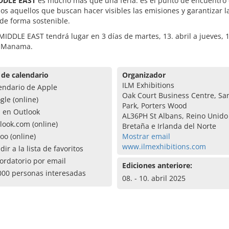
DDLE EAST
es mucho más que una feria: es el punto de encuentro 
os aquellos que buscan hacer visibles las emisiones y garantizar l
 de forma sostenible.
IDDLE EAST tendrá lugar en 3 días de martes, 13. abril a jueves, 1
 Manama.
 de calendario
Organizador
ILM Exhibitions
endario de Apple
Oak Court Business Centre, Sa
gle (online)
Park, Porters Wood
a en Outlook
AL36PH St Albans, Reino Unido
look.com (online)
Bretaña e Irlanda del Norte
oo (online)
Mostrar email
www.ilmexhibitions.com
dir a la lista de favoritos
ordatorio por email
Ediciones anteriore:
000 personas interesadas
08. - 10. abril 2025