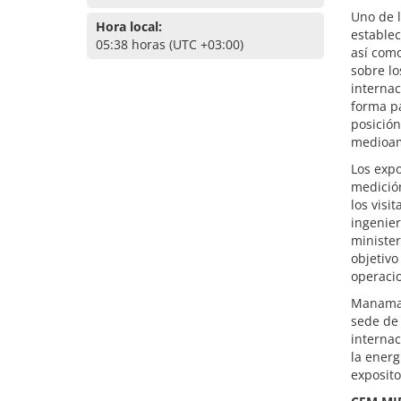
Uno de 
Hora local:
establec
05:38 horas (UTC +03:00)
así com
sobre lo
internac
forma pa
posición
medioam
Los expo
medición
los visi
ingenier
minister
objetivo
operaci
Manama, 
sede de 
internac
la energ
exposito