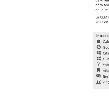
CEM MI
para tod
del aire
La CEM M
2027 en
Entrada
Cal
Goo
Cit
Out
Yah
Aña
Rec
< 1