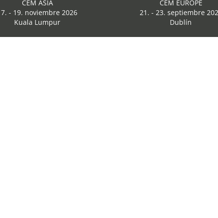
CEM ASIA
CEM EUROPE
17. - 19. noviembre 2026
21. - 23. septiembre 20
Kuala Lumpur
Dublín