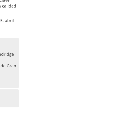
clave
a calidad
5. abril
ndridge
 de Gran