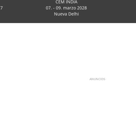
CEM INDIA
27
07. - 09. marzo 2028
Nueva Delhi
ANUNCIOS