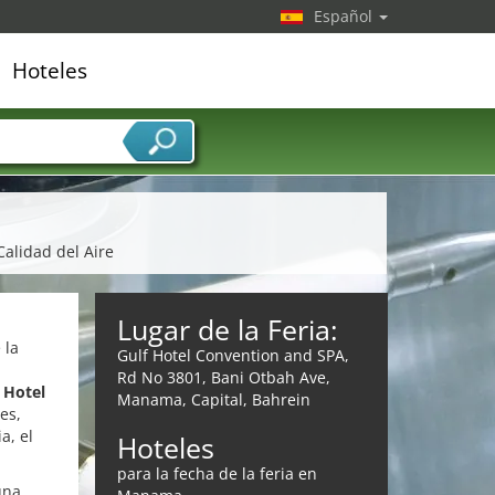
Español
Hoteles
edor de servicios
Calidad del Aire
Lugar de la Feria:
 la
Gulf Hotel Convention and SPA,
Rd No 3801, Bani Otbah Ave,
 Hotel
Manama, Capital, Bahrein
es,
a, el
Hoteles
para la fecha de la feria en
una