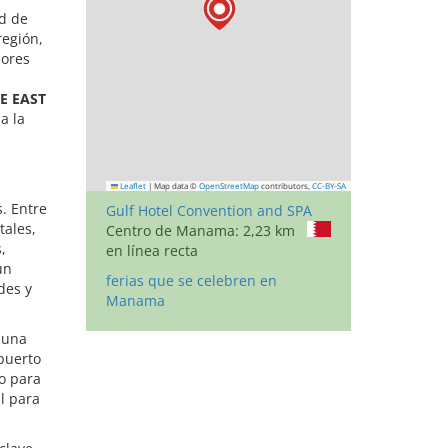
ad de
región,
dores
E EAST
a la
Leaflet
|
Map data ©
OpenStreetMap
contributors,
CC-BY-SA
. Entre
Gulf Hotel Convention and SPA
tales,
Centro de Manama: 2,23 km
,
en línea recta
un
ferias que se celebren en
des y
Manama
 una
puerto
to para
al para