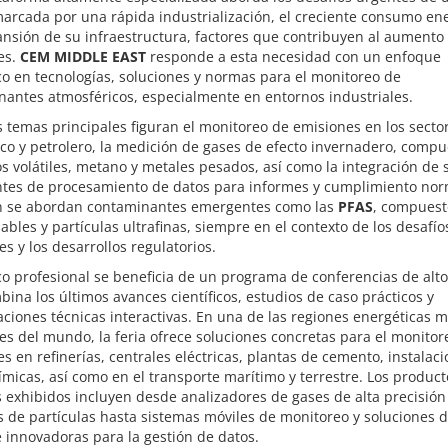
arcada por una rápida industrialización, el creciente consumo en
ansión de su infraestructura, factores que contribuyen al aumento 
es.
CEM MIDDLE EAST
responde a esta necesidad con un enfoque
co en tecnologías, soluciones y normas para el monitoreo de
antes atmosféricos, especialmente en entornos industriales.
s temas principales figuran el monitoreo de emisiones en los secto
co y petrolero, la medición de gases de efecto invernadero, compu
s volátiles, metano y metales pesados, así como la integración de 
entes de procesamiento de datos para informes y cumplimiento nor
 se abordan contaminantes emergentes como las
PFAS
, compuest
bles y partículas ultrafinas, siempre en el contexto de los desafío
es y los desarrollos regulatorios.
co profesional se beneficia de un programa de conferencias de alto
ina los últimos avances científicos, estudios de caso prácticos y
ciones técnicas interactivas. En una de las regiones energéticas 
es del mundo, la feria ofrece soluciones concretas para el monitor
s en refinerías, centrales eléctricas, plantas de cemento, instalac
micas, así como en el transporte marítimo y terrestre. Los product
s exhibidos incluyen desde analizadores de gases de alta precisión
 de partículas hasta sistemas móviles de monitoreo y soluciones 
 innovadoras para la gestión de datos.