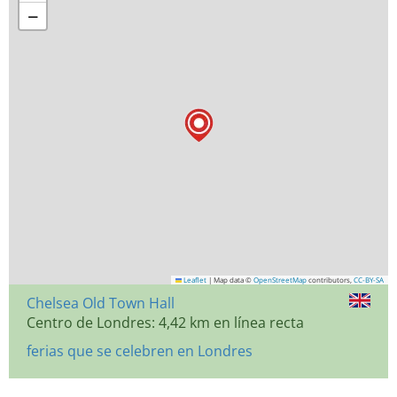
−
Leaflet
|
Map data ©
OpenStreetMap
contributors,
CC-BY-SA
Chelsea Old Town Hall
Centro de Londres: 4,42 km en línea recta
ferias que se celebren en Londres