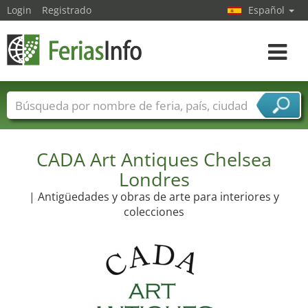
Login
Registrado
Español
Navega
toggle
Nombres de ferias
Países
Ciudades
Sectores de ferias
Sectores de proveedor de servicios
CADA Art Antiques Chelsea
Londres
| Antigüedades y obras de arte para interiores y
colecciones