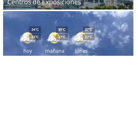
Centros de Exposiciones
24°C
30°C
27°C
17°C
17°C
17°C
hoy
mañana
lunes