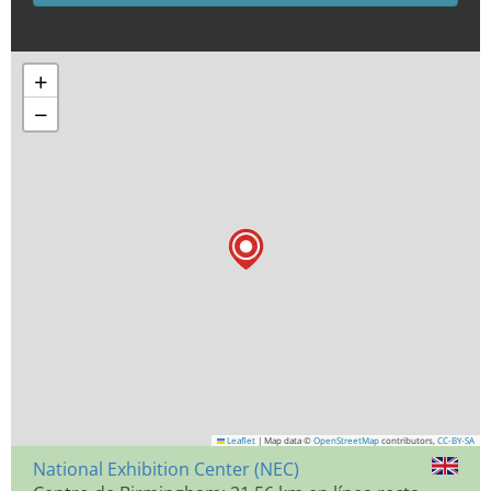
+
−
Leaflet
|
Map data ©
OpenStreetMap
contributors,
CC-BY-SA
National Exhibition Center (NEC)