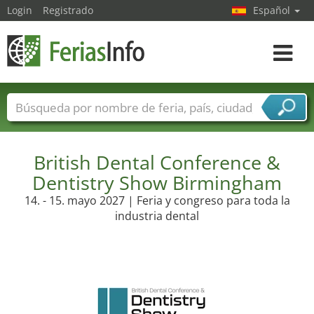
Login
Registrado
Español
Navega
toggle
Nombres de ferias
Países
Ciudades
Sectores de ferias
Sectores de proveedor de servicios
British Dental Conference &
Dentistry Show Birmingham
14. - 15. mayo 2027 | Feria y congreso para toda la
industria dental