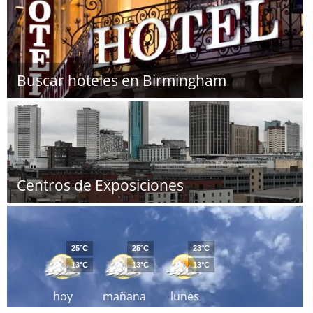
Buscar hoteles en Birmingham
Centros de Exposiciones
25°C
25°C
23°C
13°C
13°C
13°C
hoy
mañana
lunes