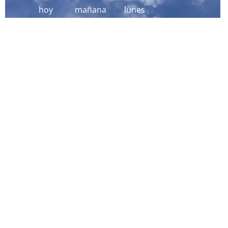
hoy
mañana
lunes