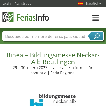
Login
Registrado
Español
Navega
toggle
Nombres de ferias
Países
Ciudades
Sectores de ferias
Binea – Bildungsmesse Neckar-
Sectores de proveedor de servicios
Alb Reutlingen
29. - 30. enero 2027 | La feria de la formación
continua | Feria Regional