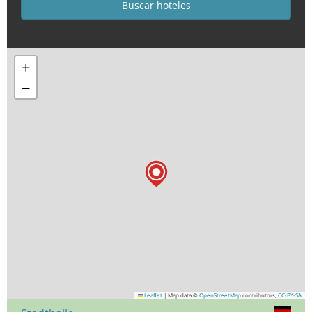
+
−
Leaflet
|
Map data ©
OpenStreetMap
contributors,
CC-BY-SA