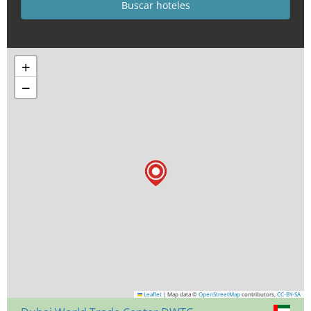
+
−
Leaflet
|
Map data ©
OpenStreetMap
contributors,
CC-BY-SA