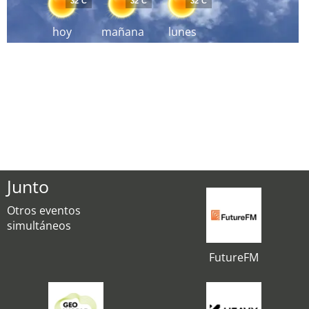
32°C
32°C
32°C
hoy
mañana
lunes
Junto
Otros eventos
simultáneos
FutureFM