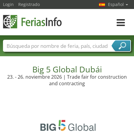
Login
Registrado
Español
Navega
toggle
Nombres de ferias
Países
Ciudades
Sectores de ferias
Sectores de proveedor de servicios
Big 5 Global Dubái
23. - 26. noviembre 2026 | Trade fair for construction
and contracting