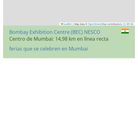
Leaflet
|
Map data ©
OpenStreetMap
contributors,
CC-BY-SA
Bombay Exhibition Centre (BEC) NESCO
Centro de Mumbai: 14,98 km en línea recta
ferias que se celebren en Mumbai