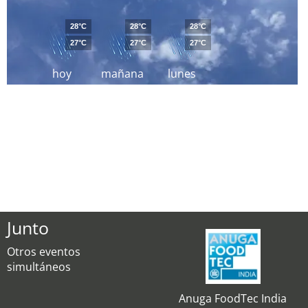
28°C
28°C
28°C
27°C
27°C
27°C
hoy
mañana
lunes
Junto
Otros eventos
simultáneos
Anuga FoodTec India