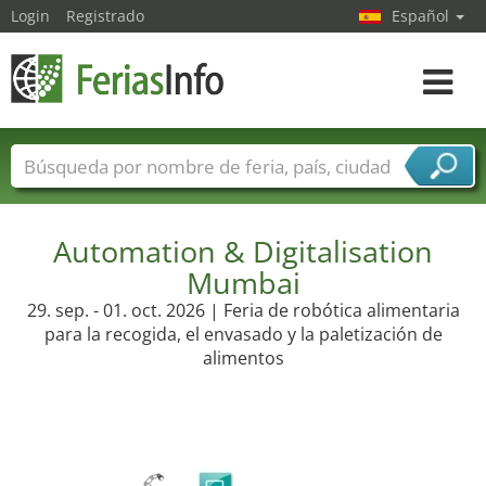
Login
Registrado
Español
Navega
toggle
Nombres de ferias
Países
Ciudades
Sectores de ferias
Sectores de proveedor de servicios
Automation & Digitalisation
Mumbai
29. sep. - 01. oct. 2026 | Feria de robótica alimentaria
para la recogida, el envasado y la paletización de
alimentos