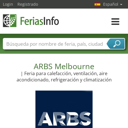
Login
Registrado
Español
Navega
toggle
Nombres de ferias
Países
Ciudades
Sectores de ferias
Sectores de proveedor de servicios
ARBS Melbourne
| Feria para calefacción, ventilación, aire
acondicionado, refrigeración y climatización