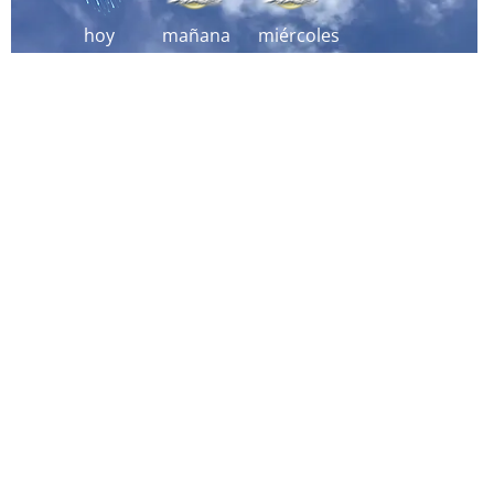
hoy
mañana
miércoles