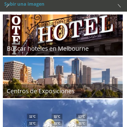
Subir una imagen
Buscar hoteles en Melbourne
Centros de Exposiciones
11°C
11°C
13°C
11°C
11°C
11°C