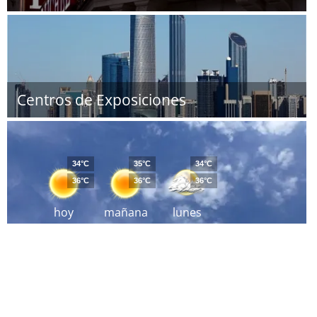
Centros de Exposiciones
34°C
35°C
34°C
36°C
36°C
36°C
hoy
mañana
lunes