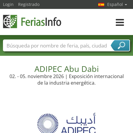
Login
Registrado
Español
Navega
toggle
Nombres de ferias
Países
Ciudades
Sectores de ferias
Sectores de proveedor de servicios
ADIPEC Abu Dabi
02. - 05. noviembre 2026 | Exposición internacional
de la industria energética.