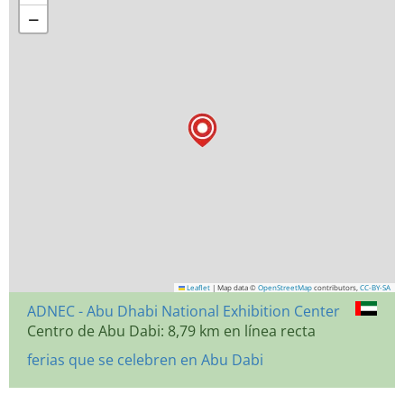
−
Leaflet
|
Map data ©
OpenStreetMap
contributors,
CC-BY-SA
ADNEC - Abu Dhabi National Exhibition Center
Centro de Abu Dabi: 8,79 km en línea recta
ferias que se celebren en Abu Dabi