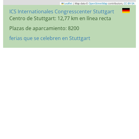
Leaflet
|
Map data ©
OpenStreetMap
contributors,
CC-BY-SA
ICS Internationales Congresscenter Stuttgart
Centro de Stuttgart: 12,77 km en línea recta
Plazas de aparcamiento: 8200
ferias que se celebren en Stuttgart