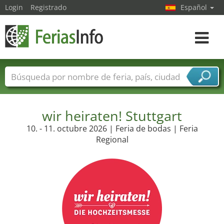
Login
Registrado
Español
Navega
toggle
Nombres de ferias
Países
Ciudades
Sectores de ferias
Sectores de proveedor de servicios
wir heiraten! Stuttgart
10. - 11. octubre 2026 | Feria de bodas | Feria
Regional