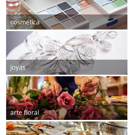
cosmética
joyas
arte floral