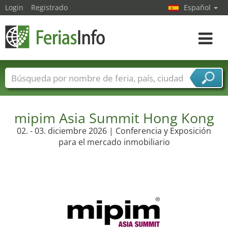
Login
Registrado
Español
Navega
toggle
Nombres de ferias
Países
Ciudades
Sectores de ferias
mipim Asia Summit Hong Kong
Sectores de proveedor de servicios
02. - 03. diciembre 2026 | Conferencia y Exposición
para el mercado inmobiliario