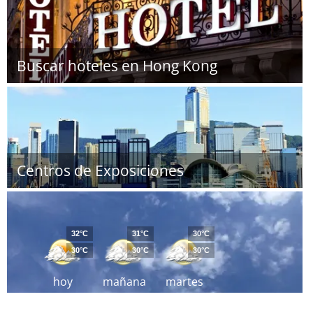
Buscar hoteles en Hong Kong
Centros de Exposiciones
32°C
31°C
30°C
30°C
30°C
30°C
hoy
mañana
martes