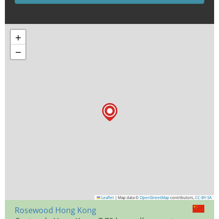
+
−
Leaflet
|
Map data ©
OpenStreetMap
contributors,
CC-BY-SA
Rosewood Hong Kong