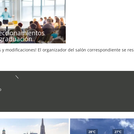
eccionamientos
graduación
s y modificaciones! El organizador del salón correspondiente se re
o
28°C
27°C