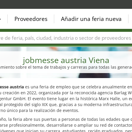
Proveedores
Añadir una feria nueva
Países
Ciudades
Sectores de ferias
Sectores de prove
jobmesse austria Viena
miento sobre el tema de trabajos y carreras para todas las generaci
sse austria
es una feria de empleo que se celebra anualmente en
 creación en 2022, organizada por la reconocida agencia Barlag W
ntur GmbH. El evento tiene lugar en la histórica Marx Halle, un ed
al protegido del siglo XIX que, gracias a su moderna infraestructura
no único para la realización de eventos.
ño, la feria abre sus puertas a personas de todas las edades que
arse profesionalmente, desarrollarse o ampliar su red de contactos
 jóvenes que inician su carrera, estudiantes, recién graduados, pe