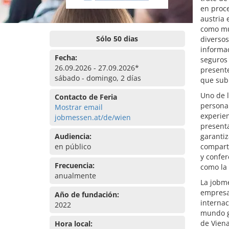
en proce
austria 
como mu
Sólo 50 dias
diversos
informac
Fecha:
seguros 
26.09.2026 - 27.09.2026*
presente
sábado - domingo, 2 días
que subr
Uno de l
Contacto de Feria
personal
Mostrar email
experien
jobmessen.at/de/wien
presenta
Audiencia:
garantiz
en público
comparte
y confe
Frecuencia:
como la 
anualmente
La jobm
empresas
Año de fundación:
internac
2022
mundo g
de Vien
Hora local: