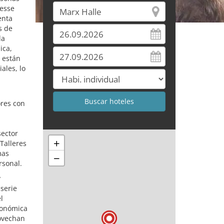
messe
enta
s de
la
ica,
 están
ales, lo
ores con
sector
+
Talleres
mas
−
rsonal.
y
 serie
l
conómica
rovechan