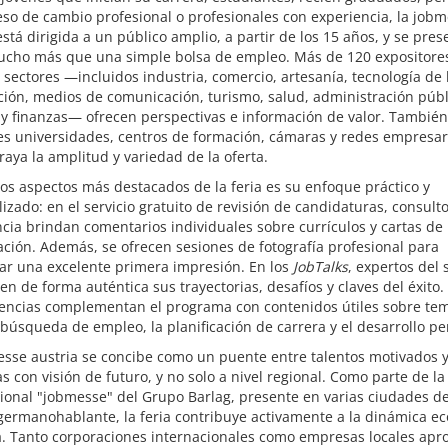
so de cambio profesional o profesionales con experiencia, la job
está dirigida a un público amplio, a partir de los 15 años, y se pres
cho más que una simple bolsa de empleo. Más de 120 expositore
 sectores —incluidos industria, comercio, artesanía, tecnología de 
ión, medios de comunicación, turismo, salud, administración públ
y finanzas— ofrecen perspectivas e información de valor. También
s universidades, centros de formación, cámaras y redes empresari
aya la amplitud y variedad de la oferta.
os aspectos más destacados de la feria es su enfoque práctico y
izado: en el servicio gratuito de revisión de candidaturas, consult
cia brindan comentarios individuales sobre currículos y cartas de
ción. Además, se ofrecen sesiones de fotografía profesional para
ar una excelente primera impresión. En los
JobTalks
, expertos del 
n de forma auténtica sus trayectorias, desafíos y claves del éxito. 
rencias complementan el programa con contenidos útiles sobre te
búsqueda de empleo, la planificación de carrera y el desarrollo pe
esse austria se concibe como un puente entre talentos motivados 
 con visión de futuro, y no solo a nivel regional. Como parte de la
ional "jobmesse" del Grupo Barlag, presente en varias ciudades de
ermanohablante, la feria contribuye activamente a la dinámica e
a. Tanto corporaciones internacionales como empresas locales ap