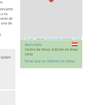
es.
u encanto
 y su
 punto de
e una de
l
Leaflet
|
Map data ©
OpenStreetMap
contributors,
CC-BY-SA
Marx Halle
Centro de Viena: 6,02 km en línea
recta
r GmbH
ferias que se celebren en Viena