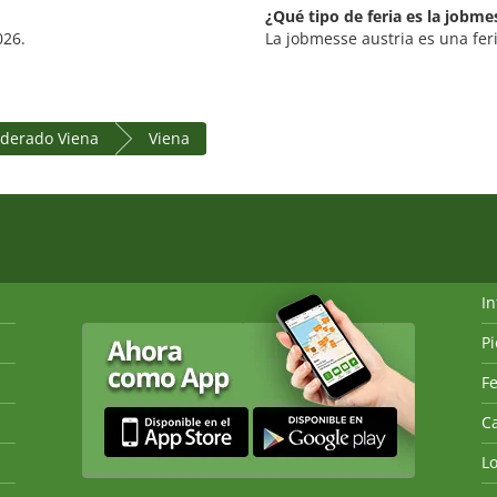
¿Qué tipo de feria es la jobme
026.
La jobmesse austria es una feri
ederado Viena
Viena
I
P
Fe
Ca
L