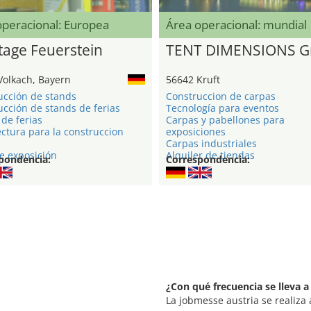
operacional: Europea
Área operacional: mundial
age Feuerstein
TENT DIMENSIONS 
Volkach, Bayern
56642 Kruft
ucción de stands
Construccion de carpas
cción de stands de ferias
Tecnología para eventos
de ferias
Carpas y pabellones para
ctura para la construccion
exposiciones
Carpas industriales
e exposición
Alquiler de tiendas
pondencia:
Correspondencia:
¿Con qué frecuencia se lleva a
La jobmesse austria se realiza