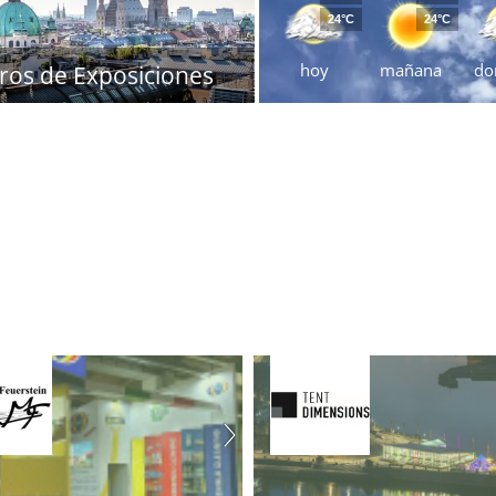
24°C
24°C
hoy
mañana
do
ros de Exposiciones