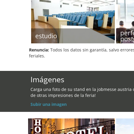
perf
estudio
post
Renuncia:
Todos los datos sin garantía, salvo errore
feriales.
Imágenes
Carga una foto de su stand en la jobmesse austria 
de otras impresiones de la feria!
Subir una imagen