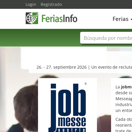
Login
Registrado
Ferias
Nombres de ferias
26. - 27. septiembre 2026 | Un evento de recluta
La
jobme
desde su
Messeage
industri
un entor
Cada oto
reorient
trate de