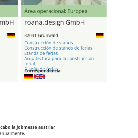
Área operacional: Europea
GmbH
roana.design GmbH
82031 Grünwald
Construcción de stands
Construcción de stands de ferias
Stands de ferias
Arquitectura para la construccion
ferial
Diseño de ferias
Correspondencia:
 cabo la jobmesse austria?
 anualmente.