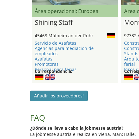
Área operacional: Europea
Área 
Shining Staff
Mont
45468 Mülheim an der Ruhr
97332 
Servicio de Azafatas
Constr
Agencias para mediacion de
Constru
empleados
Stands 
Azafatas
Arquite
Promotoras
ferial
Personal para ferias
Pisos d
Correspondencia:
Corres
Añadir los proveedores!
FAQ
¿Dónde se lleva a cabo la jobmesse austria?
La jobmesse austria e realiza en Viena, Marx Halle.