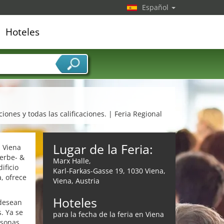
Español
Hoteles
edor de servicios
ones y todas las calificaciones. | Feria Regional
Lugar de la Feria:
 Viena
erbe- &
Marx Halle,
ificio
Karl-Farkas-Gasse 19, 1030 Viena,
, ofrece
Viena, Austria
Hoteles
 desean
. Ya se
para la fecha de la feria en Viena
rsonas