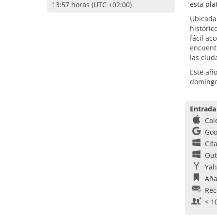
esta pla
13:57 horas (UTC +02:00)
Ubicada 
históric
fácil ac
encuent
las ciu
Este año
domingo,
Entrada
Cal
Goo
Cit
Out
Yah
Aña
Rec
< 1