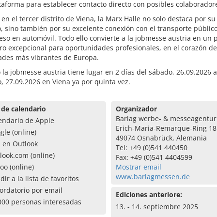
taforma para establecer contacto directo con posibles colaborador
en el tercer distrito de Viena, la Marx Halle no solo destaca por s
o, sino también por su excelente conexión con el transporte público
ceso en automóvil. Todo ello convierte a la jobmesse austria en un
ro excepcional para oportunidades profesionales, en el corazón d
dades más vibrantes de Europa.
 la jobmesse austria tiene lugar en 2 días del sábado, 26.09.2026 a
 27.09.2026 en Viena ya por quinta vez.
 de calendario
Organizador
Barlag werbe- & messeagentu
endario de Apple
Erich-Maria-Remarque-Ring 18
gle (online)
49074 Osnabrück, Alemania
a en Outlook
Tel: +49 (0)541 440450
look.com (online)
Fax: +49 (0)541 4404599
oo (online)
Mostrar email
www.barlagmessen.de
dir a la lista de favoritos
ordatorio por email
Ediciones anteriore:
000 personas interesadas
13. - 14. septiembre 2025