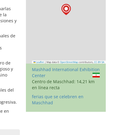
harlas
e la
siones y
nales de
s
ro de
Leaflet
|
Map data ©
OpenStreetMap
contributors,
CC-BY-SA
gioso y
Mashhad International Exhibition
sino
Center
Centro de Maschhad: 14,21 km
en línea recta
les del
ferias que se celebren en
ogresiva.
Maschhad
te en