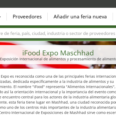
Proveedores
Añadir una feria nueva
Países
Ciudades
Sectores de ferias
Sectores de prove
iFood Expo Maschhad
 Exposición Internacional de alimentos y procesamiento de aliment
 Expo es reconocida como una de las principales ferias internacion
izadas, dedicada específicamente a la industria de alimentos y su
iento. El nombre "iFood" representa "Alimentos Internacionales",
do así la orientación internacional y la importancia del evento com
 encuentro central para los actores de la industria alimentaria glo
nte, esta feria tiene lugar en Mashhad, una ciudad reconocida po
mo uno de los centros más importantes de la industria alimentari
 Centro Internacional de Exposiciones de Mashhad sirve como esce