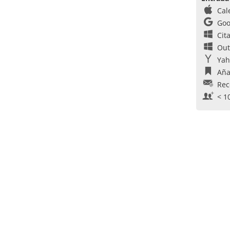
Cal
Goo
Cit
Out
Yah
Aña
Rec
< 1