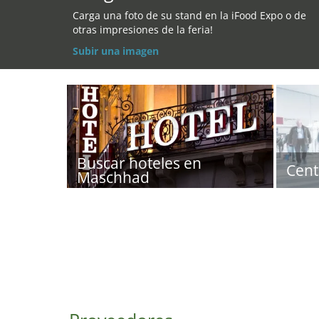
Carga una foto de su stand en la iFood Expo o de
otras impresiones de la feria!
Subir una imagen
Buscar hoteles en
Cent
Maschhad