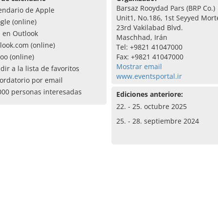
Barsaz Rooydad Pars (BRP Co.)
endario de Apple
Unit1, No.186, 1st Seyyed Mort
gle (online)
23rd Vakilabad Blvd.
a en Outlook
Maschhad, Irán
look.com (online)
Tel: +9821 41047000
oo (online)
Fax: +9821 41047000
Mostrar email
dir a la lista de favoritos
www.eventsportal.ir
ordatorio por email
000 personas interesadas
Ediciones anteriore:
22. - 25. octubre 2025
25. - 28. septiembre 2024