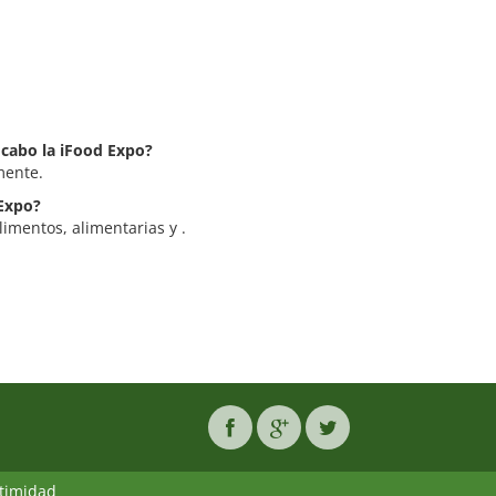
 cabo la iFood Expo?
mente.
 Expo?
limentos, alimentarias y .
ntimidad