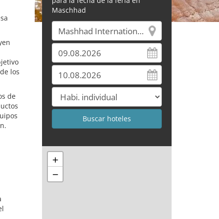
para la fecha de la feria en
Maschhad
esa
uyen
jetivo
 de los
os de
ductos
quipos
n.
+
−
a
el