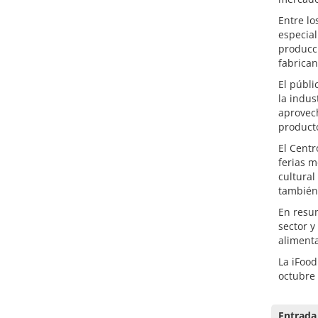
Entre lo
especial
producc
fabrican
El públi
la indus
aprovech
producto
El Cent
ferias m
cultural
también 
En resum
sector y
alimenta
La iFood
octubre
Entrada