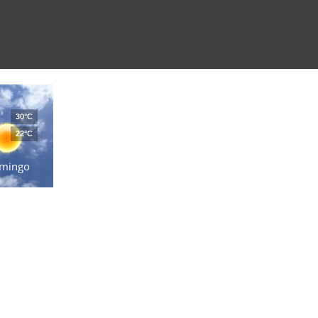
30°C
22°C
mingo