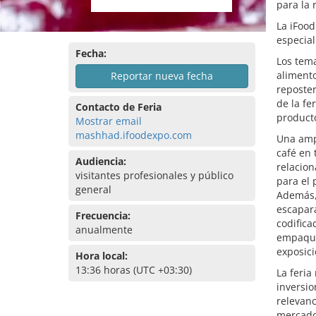
para la 
La iFoo
especial
Fecha:
Los tema
alimento
Reportar nueva fecha
reposter
de la fe
Contacto de Feria
producto
Mostrar email
mashhad.ifoodexpo.com
Una ampl
café en 
Audiencia:
relacion
visitantes profesionales y público
para el 
general
Además,
escapara
Frecuencia:
codifica
anualmente
empaquet
exposici
Hora local:
13:36 horas (UTC +03:30)
La feria
inversio
relevanc
mercado 