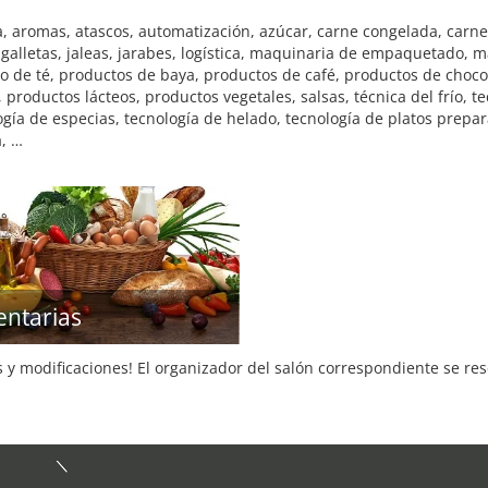
a, aromas, atascos, automatización, azúcar, carne congelada, carn
, galletas, jaleas, jarabes, logística, maquinaria de empaquetado,
to de té, productos de baya, productos de café, productos de chocol
roductos lácteos, productos vegetales, salsas, técnica del frío, te
logía de especias, tecnología de helado, tecnología de platos prepa
a, …
entarias
s y modificaciones! El organizador del salón correspondiente se re