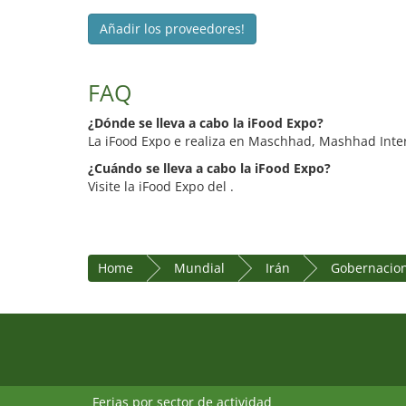
Añadir los proveedores!
FAQ
¿Dónde se lleva a cabo la iFood Expo?
La iFood Expo e realiza en Maschhad, Mashhad Inter
¿Cuándo se lleva a cabo la iFood Expo?
Visite la iFood Expo del .
Home
Mundial
Irán
Gobernacion
Ferias por sector de actividad