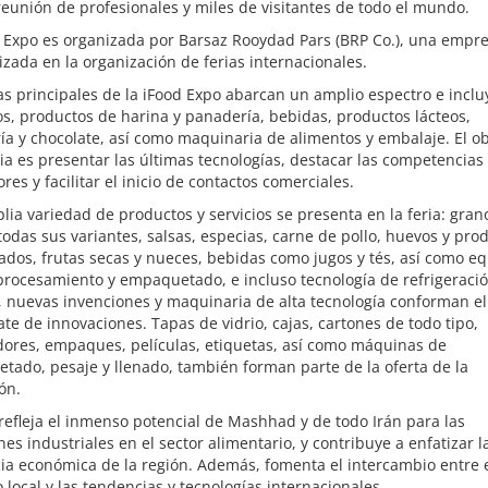
reunión de profesionales y miles de visitantes de todo el mundo.
d Expo es organizada por Barsaz Rooydad Pars (BRP Co.), una empr
izada en la organización de ferias internacionales.
s principales de la iFood Expo abarcan un amplio espectro e incl
s, productos de harina y panadería, bebidas, productos lácteos,
ía y chocolate, así como maquinaria de alimentos y embalaje. El ob
ria es presentar las últimas tecnologías, destacar las competencias
res y facilitar el inicio de contactos comerciales.
ia variedad de productos y servicios se presenta en la feria: gran
todas sus variantes, salsas, especias, carne de pollo, huevos y pro
ados, frutas secas y nueces, bebidas como jugos y tés, así como e
procesamiento y empaquetado, e incluso tecnología de refrigeració
 nuevas invenciones y maquinaria de alta tecnología conforman el
te de innovaciones. Tapas de vidrio, cajas, cartones de todo tipo,
dores, empaques, películas, etiquetas, así como máquinas de
ado, pesaje y llenado, también forman parte de la oferta de la
ón.
 refleja el inmenso potencial de Mashhad y de todo Irán para las
nes industriales en el sector alimentario, y contribuye a enfatizar l
ia económica de la región. Además, fomenta el intercambio entre 
local y las tendencias y tecnologías internacionales.