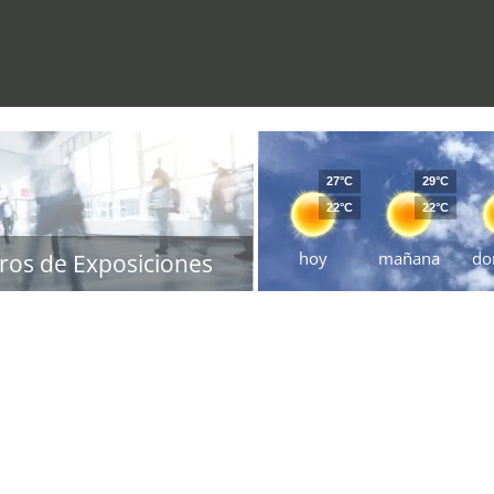
27°C
29°C
22°C
22°C
hoy
mañana
do
ros de Exposiciones