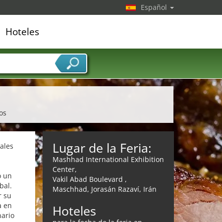
Español
Hoteles
edor de servicios
os
Lugar de la Feria:
ales
Mashhad International Exhibition
Center,
o un
Vakil Abad Boulevard ,
bal.
Maschhad, Jorasán Razaví, Irán
r su
a en
Hoteles
nario