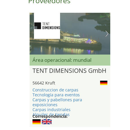
Proveedores
Área operacional: mundial
TENT DIMENSIONS GmbH
56642 Kruft
Construccion de carpas
Tecnología para eventos
Carpas y pabellones para
exposiciones
Carpas industriales
Alquiler de tiendas
Correspondencia: