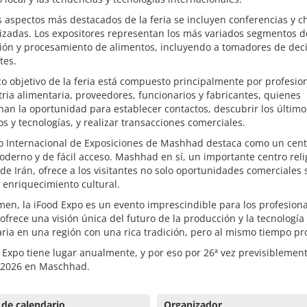
s aspectos más destacados de la feria se incluyen conferencias y c
izadas. Los expositores representan los más variados segmentos d
ión y procesamiento de alimentos, incluyendo a tomadores de deci
tes.
co objetivo de la feria está compuesto principalmente por profesio
tria alimentaria, proveedores, funcionarios y fabricantes, quienes
an la oportunidad para establecer contactos, descubrir los último
s y tecnologías, y realizar transacciones comerciales.
ro Internacional de Exposiciones de Mashhad destaca como un cent
oderno y de fácil acceso. Mashhad en sí, un importante centro reli
 de Irán, ofrece a los visitantes no solo oportunidades comerciales 
enriquecimiento cultural.
en, la iFood Expo es un evento imprescindible para los profesiona
 ofrece una visión única del futuro de la producción y la tecnología
ria en una región con una rica tradición, pero al mismo tiempo pr
 Expo tiene lugar anualmente, y por eso por 26ª vez previsiblemen
 2026 en Maschhad.
 de calendario
Organizador