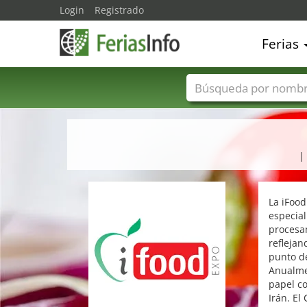
Login
Registrado
Ferias
Nombres de ferias
|
La iFood
especial
procesam
reflejan
punto de
Anualme
papel co
Irán. El