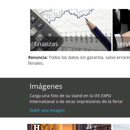
finanzas
serv
Renuncia:
Todos los datos sin garantía, salvo errore
feriales.
Imágenes
Carga una foto de su stand en la iFX EXPO
International o de otras impresiones de la feria!
Subir una imagen