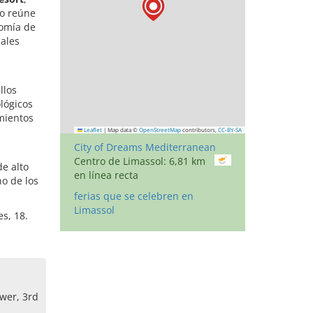
jo reúne
nomía de
pales
llos
lógicos
imientos
Leaflet
|
Map data ©
OpenStreetMap
contributors,
CC-BY-SA
City of Dreams Mediterranean
Centro de Limassol: 6,81 km
e alto
en línea recta
no de los
ferias que se celebren en
Limassol
es, 18.
wer, 3rd