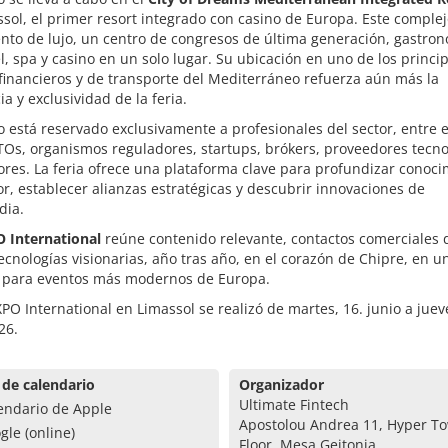
sol, el primer resort integrado con casino de Europa. Este comple
nto de lujo, un centro de congresos de última generación, gastro
el, spa y casino en un solo lugar. Su ubicación en uno de los princi
financieros y de transporte del Mediterráneo refuerza aún más la
ia y exclusividad de la feria.
o está reservado exclusivamente a profesionales del sector, entre e
Os, organismos reguladores, startups, brókers, proveedores tecno
ores. La feria ofrece una plataforma clave para profundizar conoc
or, establecer alianzas estratégicas y descubrir innovaciones de
dia.
O International
reúne contenido relevante, contactos comerciales d
tecnologías visionarias, año tras año, en el corazón de Chipre, en u
s para eventos más modernos de Europa.
XPO International en Limassol se realizó de martes, 16. junio a juev
26.
 de calendario
Organizador
Ultimate Fintech
endario de Apple
Apostolou Andrea 11, Hyper To
gle (online)
Floor, Mesa Geitonia