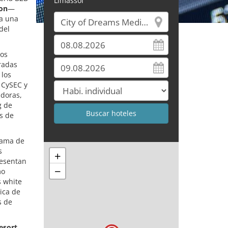
Limassol
ion
—
ca una
del
vos
gradas
 los
e CySEC y
adoras,
g de
es de
rama de
s
+
resentan
−
mo
s white
tica de
s de
esort
,