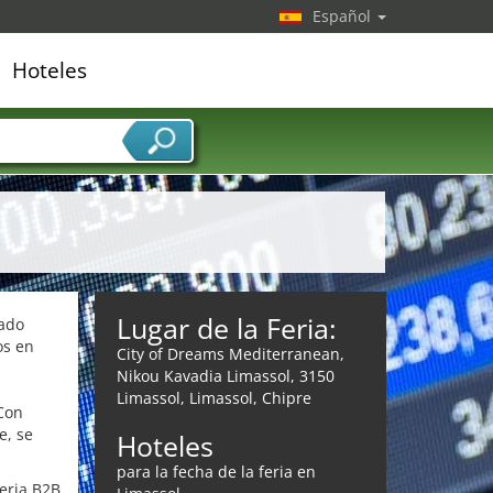
Español
Hoteles
edor de servicios
Lugar de la Feria:
dado
os en
City of Dreams Mediterranean,
Nikou Kavadia Limassol, 3150
Limassol, Limassol, Chipre
 Con
e, se
Hoteles
para la fecha de la feria en
feria B2B