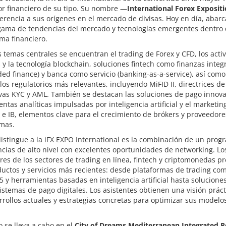
or financiero de su tipo. Su nombre —
International Forex Exposit
erencia a sus orígenes en el mercado de divisas. Hoy en día, abar
gama de tendencias del mercado y tecnologías emergentes dentro 
ma financiero.
s temas centrales se encuentran el trading de Forex y CFD, los acti
s y la tecnología blockchain, soluciones fintech como finanzas inte
d finance) y banca como servicio (banking-as-a-service), así como
los regulatorios más relevantes, incluyendo MiFID II, directrices d
vas KYC y AML. También se destacan las soluciones de pago innov
ntas analíticas impulsadas por inteligencia artificial y el marketin
s e IB, elementos clave para el crecimiento de brókers y proveedor
rmas.
istingue a la iFX EXPO International es la combinación de un prog
cias de alto nivel con excelentes oportunidades de networking. Lo
res de los sectores de trading en línea, fintech y criptomonedas p
uctos y servicios más recientes: desde plataformas de trading co
y herramientas basadas en inteligencia artificial hasta solucione
sistemas de pago digitales. Los asistentes obtienen una visión prác
rrollos actuales y estrategias concretas para optimizar sus modelo
o se lleva a cabo en el
City of Dreams Mediterranean Integrated R