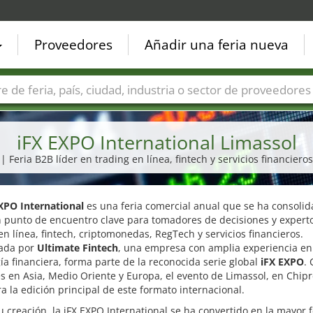
Proveedores
Añadir una feria nueva
Países
Ciudades
Sectores de ferias
Sectores de prove
iFX EXPO International Limassol
| Feria B2B líder en trading en línea, fintech y servicios financieros
XPO International
es una feria comercial anual que se ha consoli
 punto de encuentro clave para tomadores de decisiones y expert
en línea, fintech, criptomonedas, RegTech y servicios financieros.
ada por
Ultimate Fintech
, una empresa con amplia experiencia en
ía financiera, forma parte de la reconocida serie global
iFX EXPO
.
s en Asia, Medio Oriente y Europa, el evento de Limassol, en Chipr
a la edición principal de este formato internacional.
 creación, la iFX EXPO International se ha convertido en la mayor 