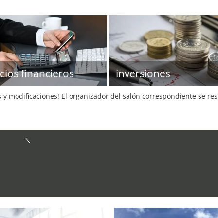
icios financieros
inversiones
s y modificaciones! El organizador del salón correspondiente se re