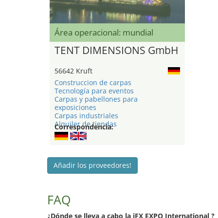
Área operacional: mundial
TENT DIMENSIONS GmbH
56642 Kruft
Construccion de carpas
Tecnología para eventos
Carpas y pabellones para
exposiciones
Carpas industriales
Alquiler de tiendas
Correspondencia:
Añadir los proveedores!
FAQ
¿Dónde se lleva a cabo la iFX EXPO International ?