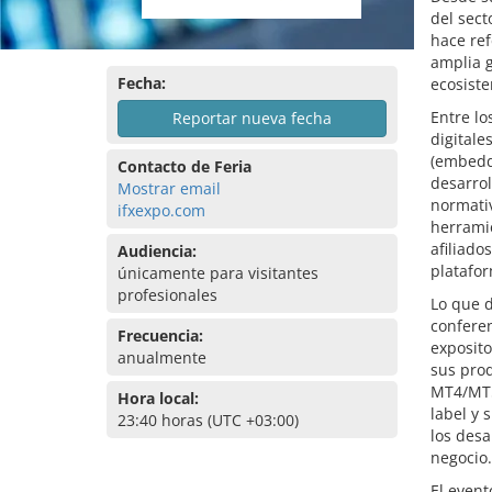
del sect
hace ref
amplia 
Fecha:
ecosiste
Entre lo
Reportar nueva fecha
digitale
(embedde
Contacto de Feria
desarrol
Mostrar email
normati
ifxexpo.com
herramie
afiliado
Audiencia:
platafo
únicamente para visitantes
profesionales
Lo que d
conferen
Frecuencia:
exposito
anualmente
sus prod
MT4/MT5 
Hora local:
label y 
23:40 horas (UTC +03:00)
los desa
negocio.
El event