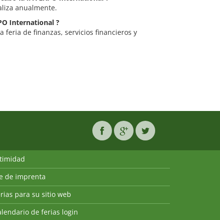
ealiza anualmente.
PO International ?
 feria de finanzas, servicios financieros y
ntimidad
ie de imprenta
rias para su sitio web
lendario de ferias login