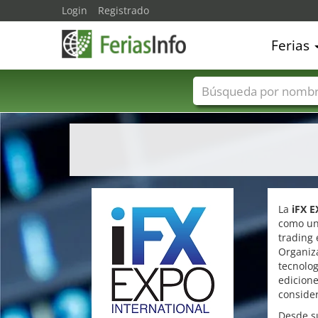
Login
Registrado
Ferias
Nombres de ferias
La
iFX E
como un
trading 
Organiz
tecnolog
edicione
consider
Desde su