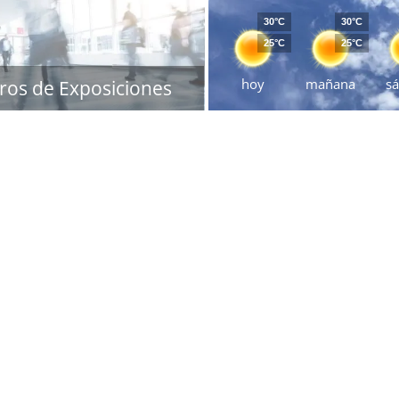
30°C
30°C
25°C
25°C
hoy
mañana
s
ros de Exposiciones