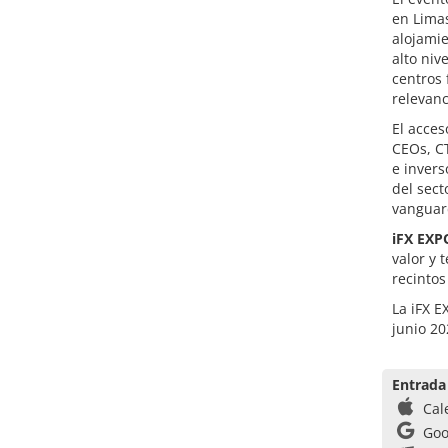
en Limas
alojamie
alto niv
centros 
relevanc
El acces
CEOs, CT
e invers
del sect
vanguar
iFX EXP
valor y 
recinto
La iFX E
junio 20
Entrada
Cal
Goo