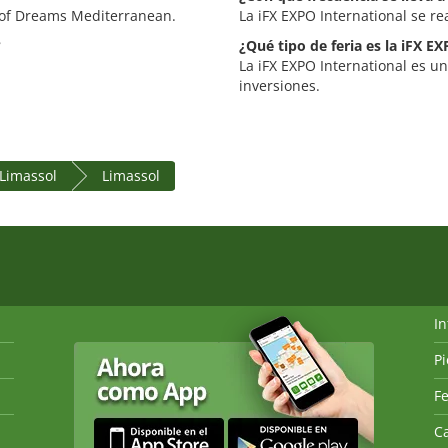
ty of Dreams Mediterranean.
La iFX EXPO International se r
?
¿Qué tipo de feria es la iFX EX
La iFX EXPO International es una
inversiones.
Limassol
Limassol
I
P
Fe
Ca