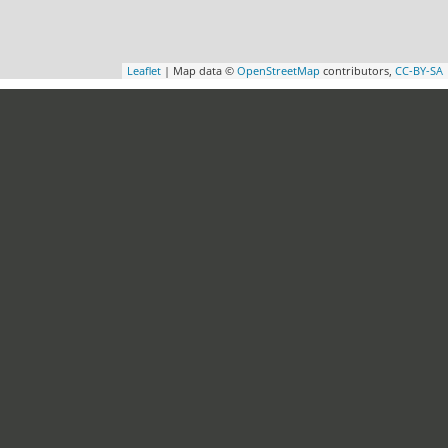
Leaflet
| Map data ©
OpenStreetMap
contributors,
CC-BY-SA