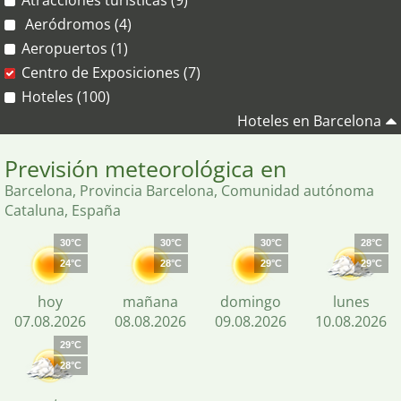
Atracciónes turísticas (9)
Aeródromos (4)
Aeropuertos (1)
Centro de Exposiciones (7)
Hoteles (100)
Hoteles en Barcelona
Previsión meteorológica en
Barcelona, Provincia Barcelona, Comunidad autónoma
Cataluna, España
30°C
30°C
30°C
28°C
24°C
28°C
29°C
29°C
hoy
mañana
domingo
lunes
07.08.2026
08.08.2026
09.08.2026
10.08.2026
29°C
28°C