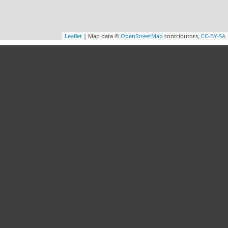
Leaflet
| Map data ©
OpenStreetMap
contributors,
CC-BY-SA