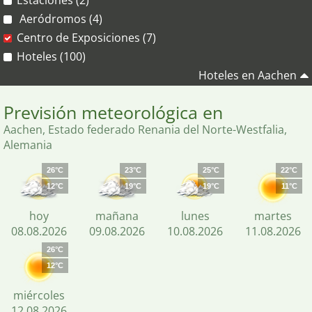
Estaciónes (2)
Aeródromos (4)
Centro de Exposiciones (7)
Hoteles (100)
Hoteles en Aachen
Previsión meteorológica en
Aachen, Estado federado Renania del Norte-Westfalia,
Alemania
26°C
23°C
25°C
22°C
12°C
19°C
19°C
11°C
hoy
mañana
lunes
martes
08.08.2026
09.08.2026
10.08.2026
11.08.2026
26°C
12°C
miércoles
12.08.2026