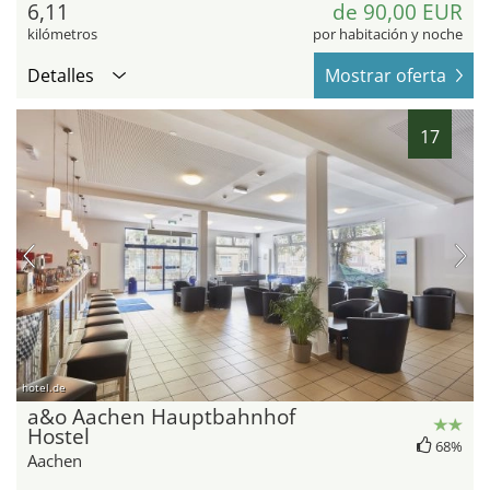
6,11
de 90,00 EUR
kilómetros
por habitación y noche
Detalles
Mostrar oferta
17
hotel.de
a&o Aachen Hauptbahnhof
Hostel
68%
Aachen