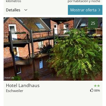
kilómetros
por habitación y noche
Detalles
Mostrar oferta
25
hotel.de
Hotel Landhaus
Eschweiler
88%