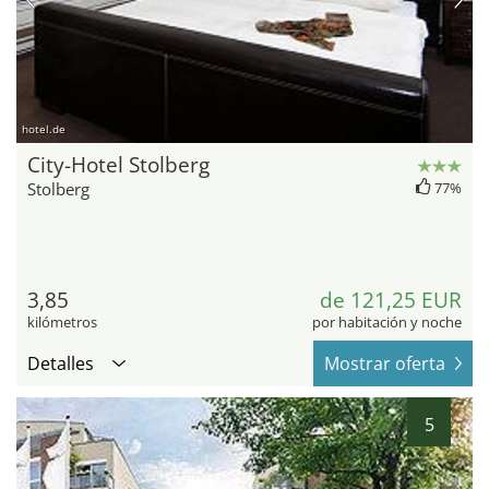
hotel.de
City-Hotel Stolberg
Stolberg
77%
3,85
de 121,25 EUR
kilómetros
por habitación y noche
Detalles
Mostrar oferta
5