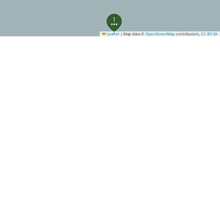
1
Leaflet
|
Map data ©
OpenStreetMap
contributors,
CC-BY-SA