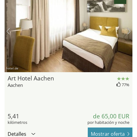
hotel.de
Art Hotel Aachen
Aachen
77%
5,41
de 65,00 EUR
kilómetros
por habitación y noche
Detalles
Mostrar oferta