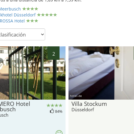
Meerbusch
khotel Düsseldorf
AROSSA Hotel
2
hotel.de
ERO Hotel
Villa Stockum
busch
Düsseldorf
84%
usch