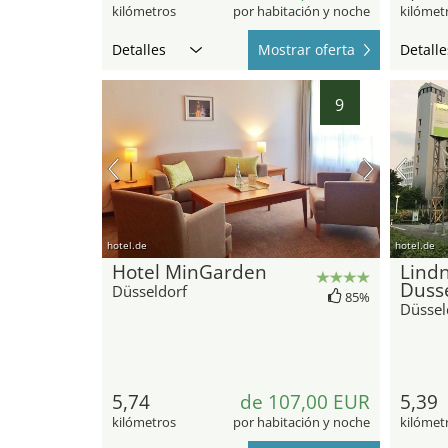
kilómetros
por habitación y noche
kilómet
Detalles
Mostrar oferta
Detalle
9
hotel.de
hotel.de
Hotel MinGarden
Lindn
Dusse
Düsseldorf
85%
Düssel
5,74
de 107,00 EUR
5,39
kilómetros
por habitación y noche
kilómet