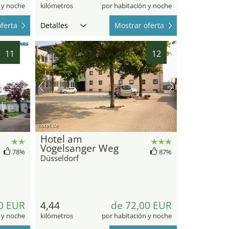
 y noche
kilómetros
por habitación y noche
ferta
Detalles
Mostrar oferta
11
12
hotel.de
Hotel am
Vogelsanger Weg
78%
87%
Düsseldorf
0 EUR
4,44
de 72,00 EUR
 y noche
kilómetros
por habitación y noche