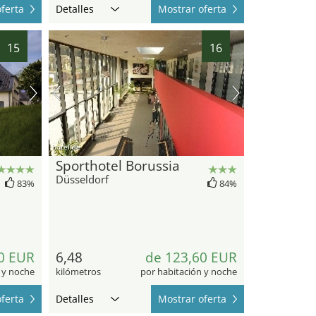
ferta
Detalles
Mostrar oferta
15
16
hotel.de
Sporthotel Borussia
Düsseldorf
83%
84%
0 EUR
6,48
de 123,60 EUR
 y noche
kilómetros
por habitación y noche
ferta
Detalles
Mostrar oferta