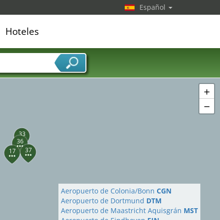
Español
Hoteles
edor de servicios
+
−
33
36
37
17
Aeropuerto de Colonia/Bonn
CGN
Aeropuerto de Dortmund
DTM
Aeropuerto de Maastricht Aquisgrán
MST