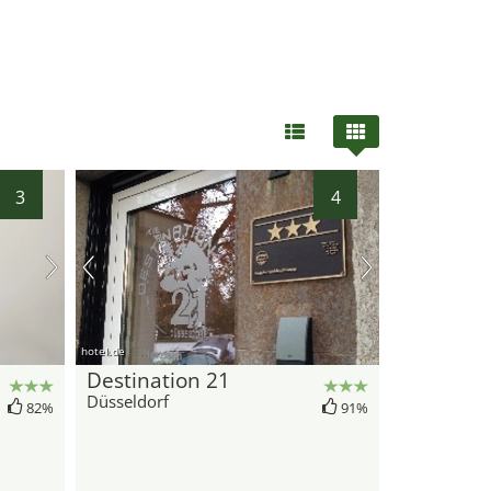
3
4
hotel.de
Destination 21
Düsseldorf
82%
91%