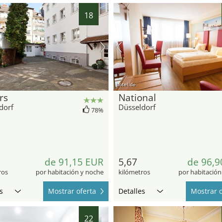
18
hotel.de
rs
National
dorf
Düsseldorf
78%
de 91,15 EUR
5,67
de 96,9
ros
por habitación y noche
kilómetros
por habitación
s
Mostrar oferta
Detalles
Mostrar o
22