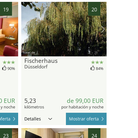
19
20
hotel.de
Fischerhaus
Düsseldorf
90%
84%
0 EUR
5,23
de 99,00 EUR
 y noche
kilómetros
por habitación y noche
ferta
Detalles
Mostrar oferta
23
24