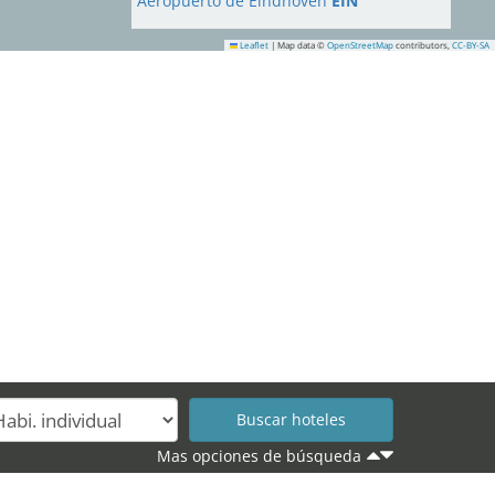
Aeropuerto de Eindhoven
EIN
Leaflet
|
Map data ©
OpenStreetMap
contributors,
CC-BY-SA
Mas opciones de búsqueda