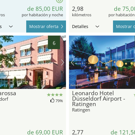
de 85,00 EUR
2,98
de 75,0
ros
por habitación y noche
kilómetros
por habitación
s
Mostrar oferta
Detalles
Mostrar o
6
hotel.de
arossa
Leonardo Hotel
Düsseldorf Airport -
dorf
79%
Ratingen
Ratingen
de 69,00 EUR
2,77
de 121,5