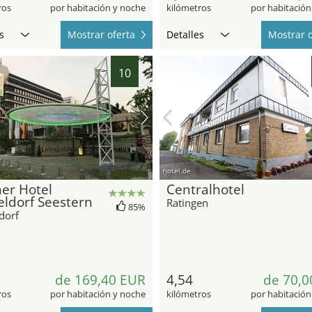
ros
por habitación y noche
kilómetros
por habitación
s
Mostrar oferta
Detalles
Mostrar o
10
hotel.de
er Hotel
Centralhotel
ldorf Seestern
Ratingen
85%
dorf
de 169,40 EUR
4,54
de 70,0
ros
por habitación y noche
kilómetros
por habitación