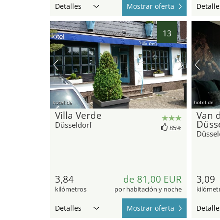
Detalles
Mostrar oferta
Detalle
13
hotel.de
hotel.de
Villa Verde
Van d
Düsse
Düsseldorf
85%
Düssel
3,84
de 81,00 EUR
3,09
kilómetros
por habitación y noche
kilómet
Detalles
Mostrar oferta
Detalle