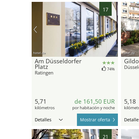
17
hotel.de
hotel.de
Am Düsseldorfer
Gildo
Platz
Düssel
74%
Ratingen
5,71
de 161,50 EUR
5,18
kilómetros
por habitación y noche
kilómet
Detalles
Mostrar oferta
Detalle
21