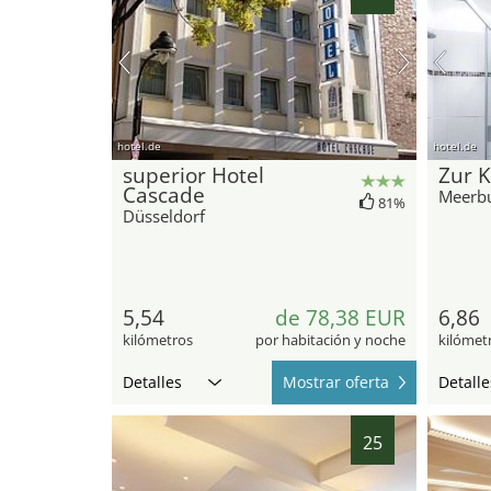
hotel.de
hotel.de
superior Hotel
Zur 
Cascade
Meerb
81%
Düsseldorf
5,54
de 78,38 EUR
6,86
kilómetros
por habitación y noche
kilómet
Detalles
Mostrar oferta
Detalle
25