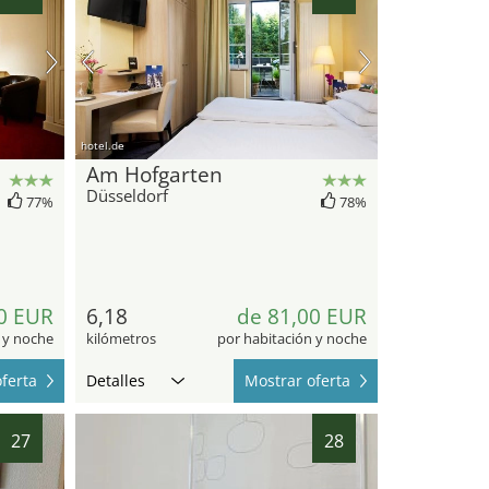
hotel.de
Am Hofgarten
Düsseldorf
77%
78%
0 EUR
6,18
de 81,00 EUR
 y noche
kilómetros
por habitación y noche
ferta
Detalles
Mostrar oferta
27
28