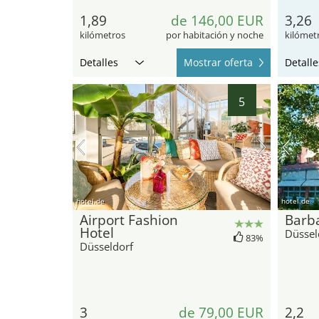
1,89
de 146,00 EUR
3,26
kilómetros
por habitación y noche
kilómet
Detalles
Mostrar oferta
Detalle
5
hotel.de
hotel.de
Airport Fashion
Barb
Hotel
Düssel
83%
Düsseldorf
3
de 79,00 EUR
2,2