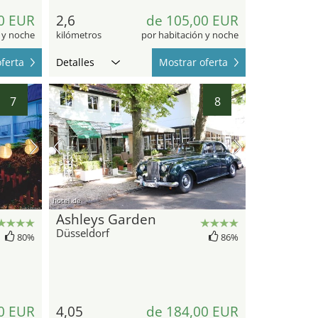
0 EUR
2,6
de 105,00 EUR
 y noche
kilómetros
por habitación y noche
ferta
Detalles
Mostrar oferta
7
8
hotel.de
Ashleys Garden
Düsseldorf
80%
86%
0 EUR
4,05
de 184,00 EUR