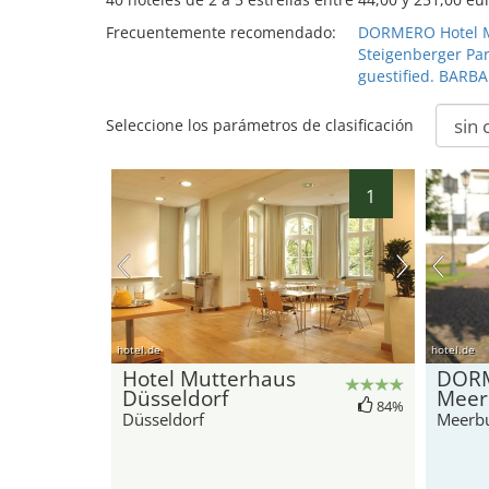
Frecuentemente recomendado:
DORMERO Hotel 
Steigenberger Par
guestified. BARB
Seleccione los parámetros de clasificación
1
hotel.de
hotel.de
Hotel Mutterhaus
DORM
Düsseldorf
Meer
84%
Düsseldorf
Meerb