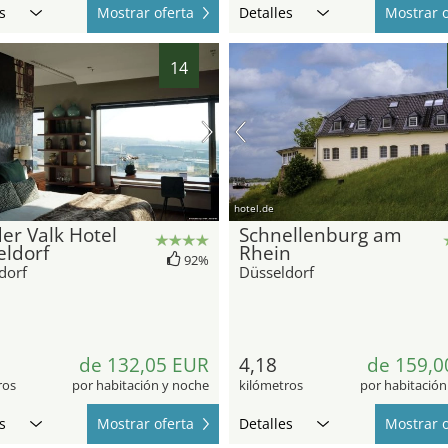
s
Mostrar oferta
Detalles
Mostrar o
14
hotel.de
er Valk Hotel
Schnellenburg am
ldorf
Rhein
92%
dorf
Düsseldorf
de 132,05 EUR
4,18
de 159,0
ros
por habitación y noche
kilómetros
por habitación
s
Mostrar oferta
Detalles
Mostrar o