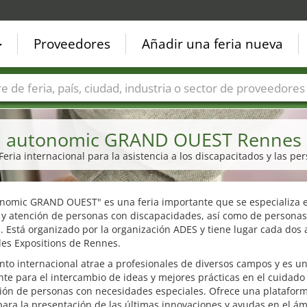
Proveedores
Añadir una feria nueva
Países
Ciudades
Sectores de ferias
Sectores de prove
autonomic GRAND OUEST Rennes
 Feria internacional para la asistencia a los discapacitados y las 
onomic GRAND OUEST" es una feria importante que se especializa e
 y atención de personas con discapacidades, así como de personas
 Está organizado por la organización ADES y tiene lugar cada dos
des Expositions de Rennes.
nto internacional atrae a profesionales de diversos campos y es un
te para el intercambio de ideas y mejores prácticas en el cuidado
ción de personas con necesidades especiales. Ofrece una platafor
para la presentación de las últimas innovaciones y ayudas en el ám