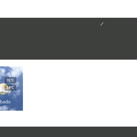
31°C
14°C
ábado