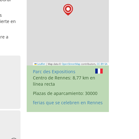
s
ierte en
re a
Leaflet
|
Map data ©
OpenStreetMap
contributors,
CC-BY-SA
Parc des Expositions
Centro de Rennes: 8,77 km en
línea recta
Plazas de aparcamiento: 30000
ferias que se celebren en Rennes