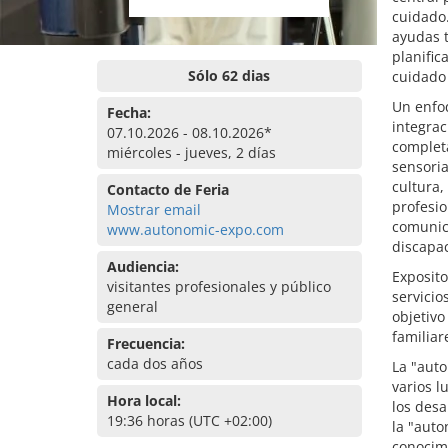
cuidado
ayudas t
planific
Sólo 62 dias
cuidado 
Un enfoq
Fecha:
integrac
07.10.2026 - 08.10.2026*
completa
miércoles - jueves, 2 días
sensoria
cultura,
Contacto de Feria
profesi
Mostrar email
comunica
www.autonomic-expo.com
discapa
Audiencia:
Exposito
visitantes profesionales y público
servicio
general
objetivo
familiar
Frecuencia:
cada dos años
La "aut
varios l
Hora local:
los desa
19:36 horas (UTC +02:00)
la "aut
conocim