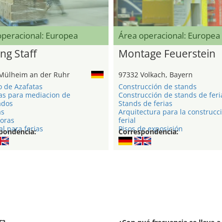
operacional: Europea
Área operacional: Europea
ng Staff
Montage Feuerstein
Mülheim an der Ruhr
97332 Volkach, Bayern
o de Azafatas
Construcción de stands
as para mediacion de
Construcción de stands de feri
ados
Stands de ferias
as
Arquitectura para la construcc
oras
ferial
l para ferias
Pisos de exposición
pondencia:
Correspondencia: