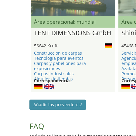
Área operacional: mundial
Área 
TENT DIMENSIONS GmbH
Shini
56642 Kruft
45468 
Construccion de carpas
Servici
Tecnología para eventos
Agenci
Carpas y pabellones para
emple
exposiciones
Azafat
Carpas industriales
Promot
Alquiler de tiendas
Persona
Correspondencia:
Corres
Añadir los proveedores!
FAQ