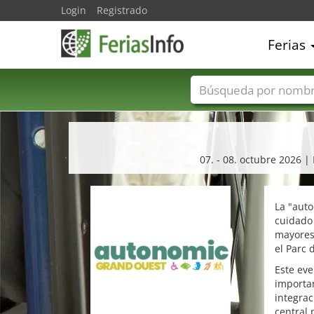
Login
Registrado
Ferias
Nombres de ferias
07. - 08. octubre 2026 |
La "aut
cuidado
mayores.
el Parc 
Este eve
importan
integra
central 