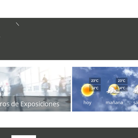
D
23°C
23°C
14°C
14°C
hoy
mañana
s
ros de Exposiciones