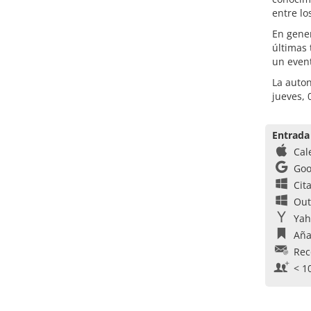
entre lo
En gene
últimas 
un event
La auto
jueves, 
Entrada
Cal
Goo
Cit
Out
Yah
Aña
Rec
< 1