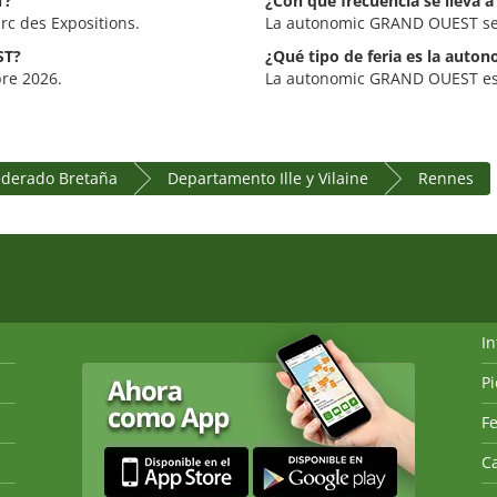
T?
¿Con qué frecuencia se lleva
c des Expositions.
La autonomic GRAND OUEST se 
ST?
¿Qué tipo de feria es la aut
bre 2026.
La autonomic GRAND OUEST es u
ederado Bretaña
Departamento Ille y Vilaine
Rennes
I
P
Fe
Ca