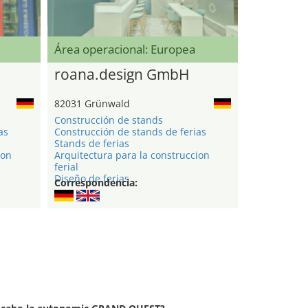
Área operacional: Europea
roana.design GmbH
82031 Grünwald
Construcción de stands
as
Construcción de stands de ferias
Stands de ferias
ion
Arquitectura para la construccion
ferial
Diseño de ferias
Correspondencia: