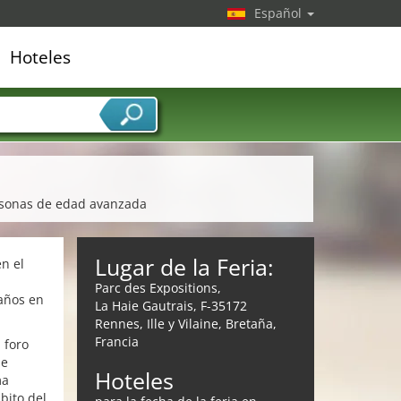
Español
Hoteles
edor de servicios
personas de edad avanzada
Lugar de la Feria:
n el
Parc des Expositions,
 años en
La Haie Gautrais, F-35172
Rennes, Ille y Vilaine, Bretaña,
Francia
 foro
 e
Hoteles
ma
bito del