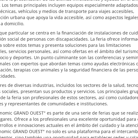
. Los temas principales incluyen equipos especialmente adaptados
écnicas, vehículos y medios de transporte para viajes accesibles,
ación urbana que apoya la vida accesible, así como aspectos legale
a domicilio.
ue particular se centra en la financiación de instalaciones de cuid
ión social de personas con discapacidades. La feria ofrece informa
 sobre estos temas y presenta soluciones para las limitaciones
les, servicios personales, así como ofertas en el ámbito del turism
 ocio y deportes. Un punto culminante son las conferencias y semi
onales con expertos que abordan temas como ayudas electrónicas 
ción, terapias con animales y la seguridad financiera de las pers
cidades.
res de diversas industrias, incluidos los sectores de la salud, tecno
s sociales, presentan sus productos y servicios. Los principales gr
 de la feria son profesionales de estos sectores, así como cuidador
es y representantes de comunidades e instituciones.
onomic GRAND OUEST" es parte de una serie de ferias que se reali
ugares. Ofrece a los profesionales una excelente oportunidad para
rrollos e innovaciones actuales en el ámbito del cuidado y la atenci
onomic GRAND OUEST" no solo es una plataforma para el intercamb
ientos, sino también una oportunidad para establecer redes y col