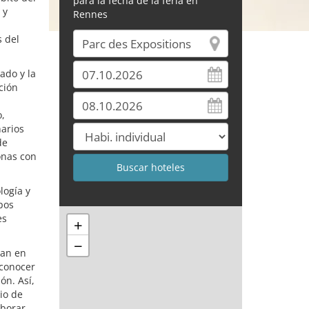
para la fecha de la feria en
 y
Rennes
s del
ado y la
ción
o,
narios
de
onas con
logía y
upos
es
+
−
zan en
 conocer
ón. Así,
io de
aborar