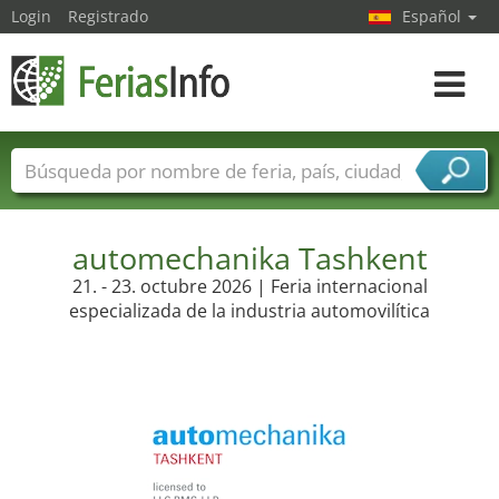
Login
Registrado
Español
Navega
toggle
Nombres de ferias
Países
Ciudades
Sectores de ferias
Sectores de proveedor de servicios
automechanika Tashkent
21. - 23. octubre 2026 | Feria internacional
especializada de la industria automovilítica