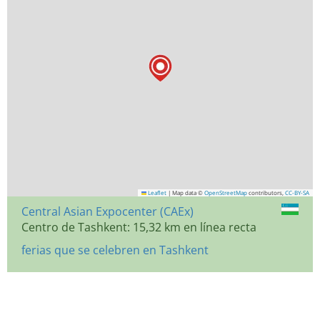
Leaflet
|
Map data ©
OpenStreetMap
contributors,
CC-BY-SA
Central Asian Expocenter (CAEx)
Centro de Tashkent: 15,32 km en línea recta
ferias que se celebren en Tashkent