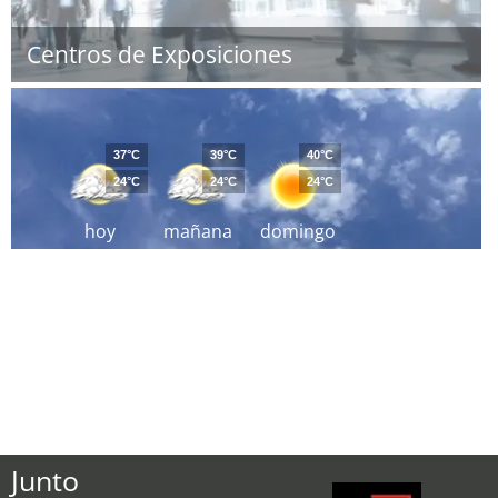
Centros de Exposiciones
37°C
39°C
40°C
24°C
24°C
24°C
hoy
mañana
domingo
Junto