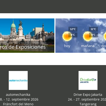
12°C
11°C
8°C
8°C
hoy
mañana
do
ros de Exposiciones
automechanika
Drive Expo Jakarta
8. - 12. septiembre 2026
24. - 27. septiembre 20
Fráncfort del Meno
Tangerang