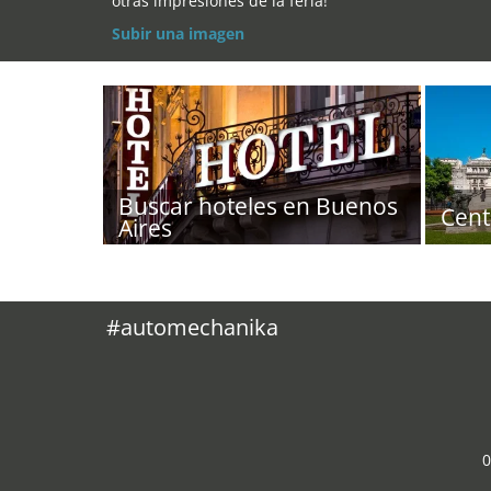
otras impresiones de la feria!
Subir una imagen
Buscar hoteles en Buenos
Cent
Aires
#automechanika
0