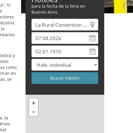
", lo
para la fecha de la feria en
a
Buenos Aires
sitores
ndustria
 la
ontactos
óstico y
iones
oras como
ntran en
ás, se
+
−
, la
erias,
onal