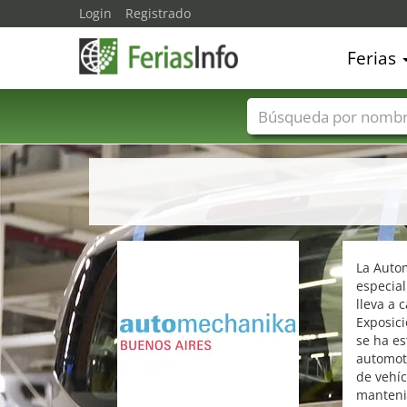
Login
Registrado
Ferias
Nombres de ferias
La Autom
especial
lleva a 
Exposici
se ha es
automotr
de vehíc
manteni