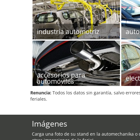
industria automotriz
auto
accesorios para
elec
automóviles
Renuncia:
Todos los datos sin garantía, salvo errore
feriales.
Imágenes
Carga una foto de su stand en la automechanika o 