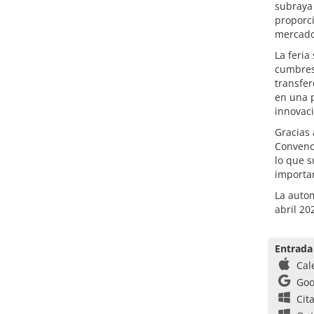
subraya
proporci
mercado
La feria
cumbres 
transfe
en una p
innovaci
Gracias 
Convenci
lo que 
importan
La autom
abril 20
Entrada
Cal
Goo
Cit