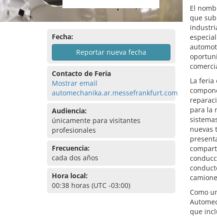
El nomb
que subr
industri
Fecha:
especial
automotr
Reportar nueva fecha
oportuni
comerci
Contacto de Feria
La feria
Mostrar email
componen
automechanika.ar.messefrankfurt.com
reparaci
para la 
Audiencia:
sistemas
únicamente para visitantes
nuevas 
profesionales
presenta
Frecuencia:
comparti
cada dos años
conducci
conducto
Hora local:
camiones
00:38 horas (UTC -03:00)
Como una
Automec
que incl