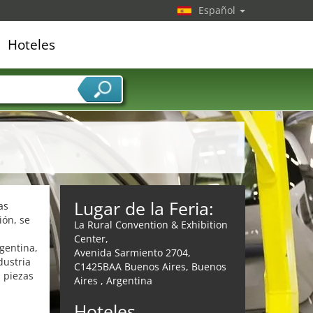
Español
Hoteles
edor de servicios
Lugar de la Feria:
as
ión, se
La Rural Convention & Exhibition
Center,
gentina,
Avenida Sarmiento 2704,
dustria
C1425BAA Buenos Aires, Buenos
 piezas
Aires , Argentina
Hoteles