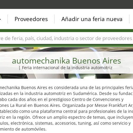
Proveedores
Añadir una feria nueva
Países
Ciudades
Sectores de ferias
Sectores de prove
automechanika Buenos Aires
| Feria internacional de la industria automotriz
echanika Buenos Aires es considerada una de las principales feri
izadas en la industria automotriz en Sudamérica. Desde su fundac
cabo cada dos años en el prestigioso Centro de Convenciones y
ones La Rural en Buenos Aires. Organizada por Messe Frankfurt Ar
tablecido como una plataforma central para profesionales de la in
iz en la región. Ofrece un amplio espectro de temas, que incluyen
ulos, electrónica, sistemas, accesorios, tuning, así como servicio y
miento de automóviles.