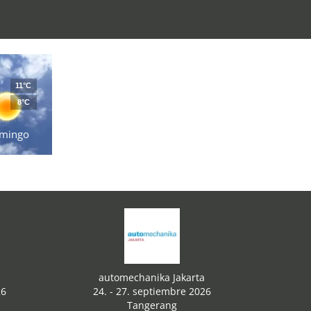
11°C
8°C
mingo
automechanika Jakarta
26
24. - 27. septiembre 2026
Tangerang