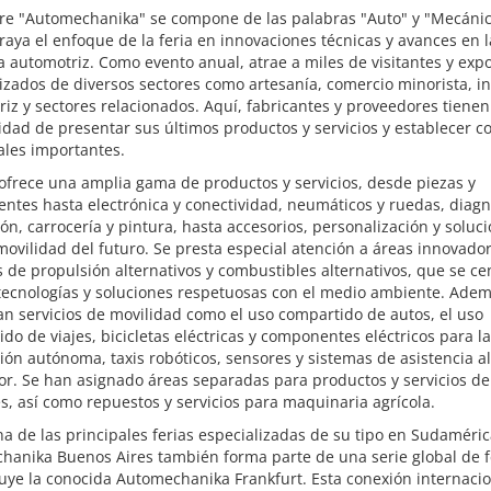
re "Automechanika" se compone de las palabras "Auto" y "Mecánica
aya el enfoque de la feria en innovaciones técnicas y avances en l
a automotriz. Como evento anual, atrae a miles de visitantes y expo
izados de diversos sectores como artesanía, comercio minorista, i
iz y sectores relacionados. Aquí, fabricantes y proveedores tienen
dad de presentar sus últimos productos y servicios y establecer c
ales importantes.
 ofrece una amplia gama de productos y servicios, desde piezas y
tes hasta electrónica y conectividad, neumáticos y ruedas, diagn
ón, carrocería y pintura, hasta accesorios, personalización y soluc
movilidad del futuro. Se presta especial atención a áreas innovad
 de propulsión alternativos y combustibles alternativos, que se ce
tecnologías y soluciones respetuosas con el medio ambiente. Adem
n servicios de movilidad como el uso compartido de autos, el uso
do de viajes, bicicletas eléctricas y componentes eléctricos para la
ón autónoma, taxis robóticos, sensores y sistemas de asistencia al
r. Se han asignado áreas separadas para productos y servicios de
, así como repuestos y servicios para maquinaria agrícola.
 de las principales ferias especializadas de su tipo en Sudamérica
hanika Buenos Aires también forma parte de una serie global de f
uye la conocida Automechanika Frankfurt. Esta conexión internaci