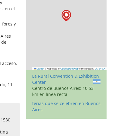
y
s en el
 foros y
 Aires
 de
l acceso,
Leaflet
|
Map data ©
OpenStreetMap
contributors,
CC-BY-SA
La Rural Convention & Exhibition
Center
do, 11.
Centro de Buenos Aires: 10,53
km en línea recta
ferias que se celebren en Buenos
Aires
 1530
tina