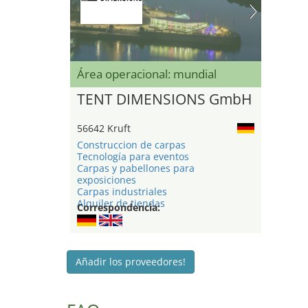
Área operacional: mundial
TENT DIMENSIONS GmbH
56642 Kruft
Construccion de carpas
Tecnología para eventos
Carpas y pabellones para
exposiciones
Carpas industriales
Alquiler de tiendas
Correspondencia:
Añadir los proveedores!