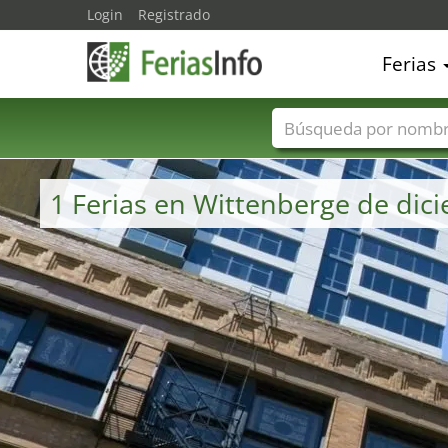
Login
Registrado
Ferias
Nombres de ferias
1 Ferias en Wittenberge de dic