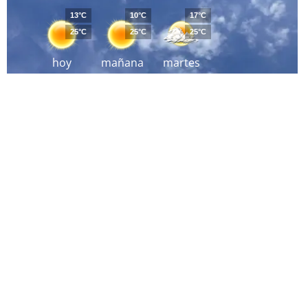
13°C
10°C
17°C
25°C
25°C
25°C
hoy
mañana
martes