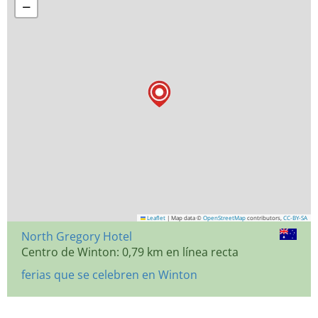
−
Leaflet
|
Map data ©
OpenStreetMap
contributors,
CC-BY-SA
North Gregory Hotel
Centro de Winton: 0,79 km en línea recta
ferias que se celebren en Winton