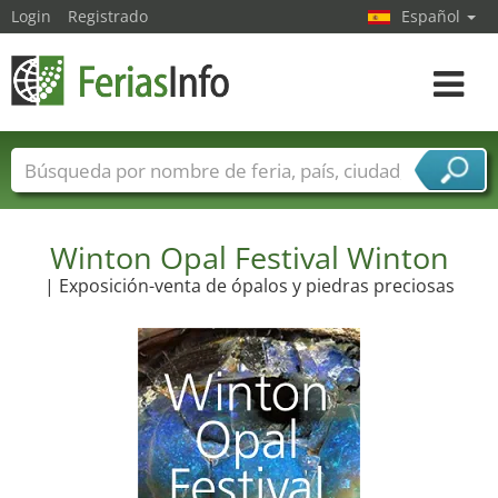
Login
Registrado
Español
Navega
toggle
Nombres de ferias
Países
Ciudades
Sectores de ferias
Sectores de proveedor de servicios
Winton Opal Festival Winton
| Exposición-venta de ópalos y piedras preciosas