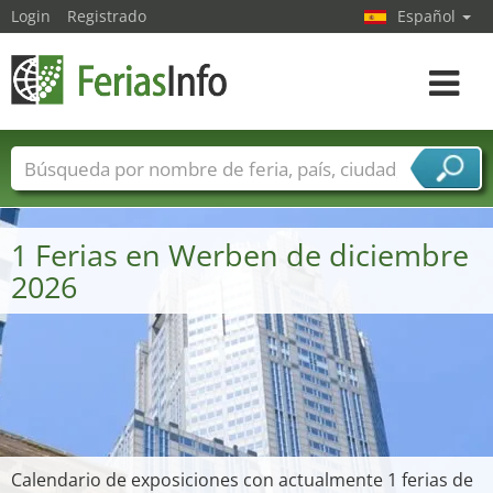
Login
Registrado
Español
Navega
toggle
Nombres de ferias
Países
Ciudades
Sectores de ferias
1 Ferias en Werben de diciembre
Sectores de proveedor de servicios
2026
Calendario de exposiciones con actualmente 1 ferias de