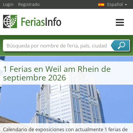
Login
Registrado
Español
Navega
toggle
Nombres de ferias
Países
Ciudades
Sectores de ferias
1 Ferias en Weil am Rhein de
Sectores de proveedor de servicios
septiembre 2026
Calendario de exposiciones con actualmente 1 ferias de