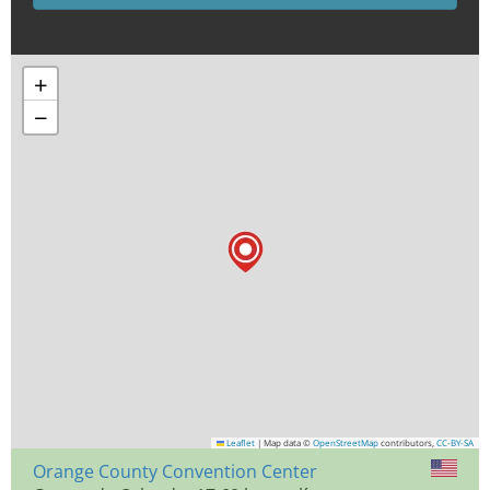
+
−
Leaflet
|
Map data ©
OpenStreetMap
contributors,
CC-BY-SA
Orange County Convention Center