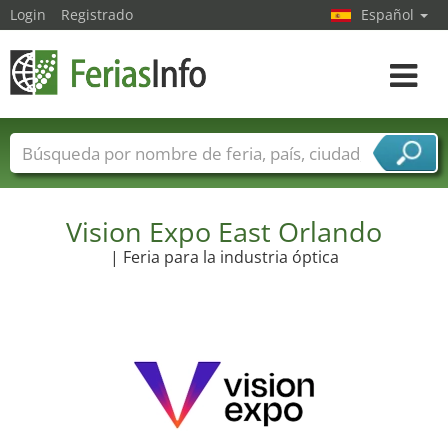
Login
Registrado
Español
Navega
toggle
Nombres de ferias
Países
Ciudades
Sectores de ferias
Sectores de proveedor de servicios
Vision Expo East Orlando
| Feria para la industria óptica