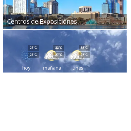
Centros de Exposiciones
27°C
33°C
35°C
27°C
27°C
27°C
hoy
mañana
lunes