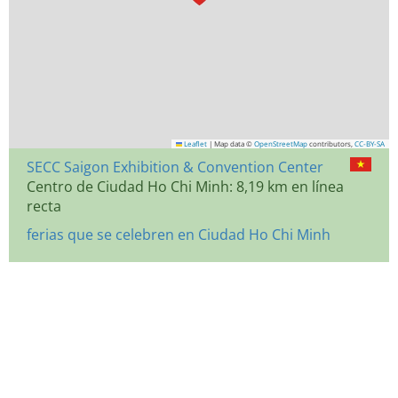
Leaflet
|
Map data ©
OpenStreetMap
contributors,
CC-BY-SA
SECC Saigon Exhibition & Convention Center
Centro de Ciudad Ho Chi Minh: 8,19 km en línea
recta
ferias que se celebren en Ciudad Ho Chi Minh