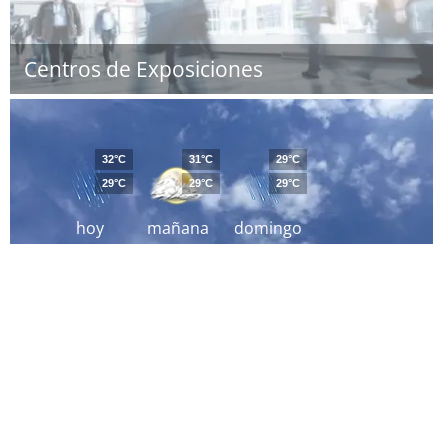
Centros de Exposiciones
32°C
31°C
29°C
29°C
29°C
29°C
hoy
mañana
domingo