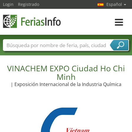
Login
Registrado
Español
Navega
toggle
Nombres de ferias
Países
Ciudades
Sectores de ferias
VINACHEM EXPO Ciudad Ho Chi
Sectores de proveedor de servicios
Minh
| Exposición Internacional de la Industria Química