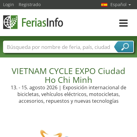
Login
Registrado
Español
Navega
toggle
Nombres de ferias
Países
Ciudades
Sectores de ferias
VIETNAM CYCLE EXPO Ciudad
Sectores de proveedor de servicios
Ho Chi Minh
13. - 15. agosto 2026 | Exposición internacional de
bicicletas, vehículos eléctricos, motocicletas,
accesorios, repuestos y nuevas tecnologías