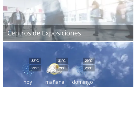
Centros de Exposiciones
32°C
31°C
29°C
29°C
29°C
29°C
hoy
mañana
domingo