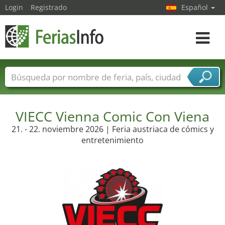
Login
Registrado
Español
Navega
toggle
Nombres de ferias
Países
Ciudades
Sectores de ferias
VIECC Vienna Comic Con Viena
Sectores de proveedor de servicios
21. - 22. noviembre 2026 | Feria austriaca de cómics y
entretenimiento