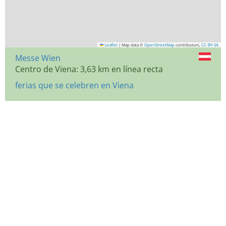
Leaflet
|
Map data ©
OpenStreetMap
contributors,
CC-BY-SA
Messe Wien
Centro de Viena: 3,63 km en línea recta
ferias que se celebren en Viena