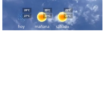
28°C
29°C
29°C
27°C
27°C
27°C
hoy
mañana
sábado