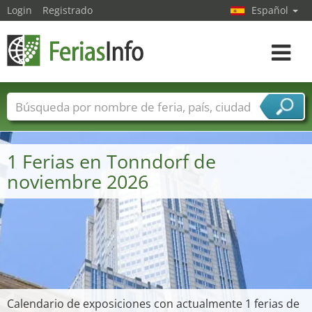
Login
Registrado
Español
Navega
toggle
Nombres de ferias
Países
Ciudades
Sectores de ferias
1 Ferias en Tonndorf de
Sectores de proveedor de servicios
noviembre 2026
Calendario de exposiciones con actualmente 1 ferias de