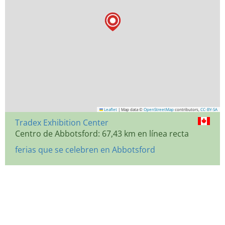
Leaflet
|
Map data ©
OpenStreetMap
contributors,
CC-BY-SA
Tradex Exhibition Center
Centro de Abbotsford: 67,43 km en línea recta
ferias que se celebren en Abbotsford