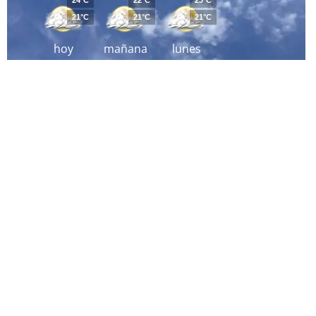
24°C
22°C
23°C
21°C
21°C
21°C
hoy
mañana
lunes