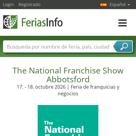
Login
Registrado
Español
Navega
toggle
Nombres de ferias
Países
Ciudades
Sectores de ferias
Sectores de proveedor de servicios
The National Franchise Show
Abbotsford
17. - 18. octubre 2026 | Feria de franquicias y
negocios