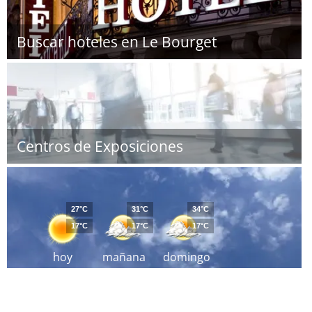
Buscar hoteles en Le Bourget
Centros de Exposiciones
27°C
31°C
34°C
17°C
17°C
17°C
hoy
mañana
domingo