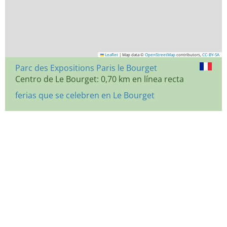
Leaflet
|
Map data ©
OpenStreetMap
contributors,
CC-BY-SA
Parc des Expositions Paris le Bourget
Centro de Le Bourget: 0,70 km en línea recta
ferias que se celebren en Le Bourget