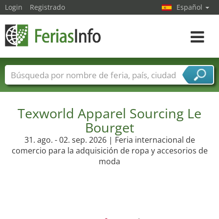
Login
Registrado
Español
Navega
toggle
Nombres de ferias
Países
Ciudades
Sectores de ferias
Texworld Apparel Sourcing Le
Sectores de proveedor de servicios
Bourget
31. ago. - 02. sep. 2026 | Feria internacional de
comercio para la adquisición de ropa y accesorios de
moda