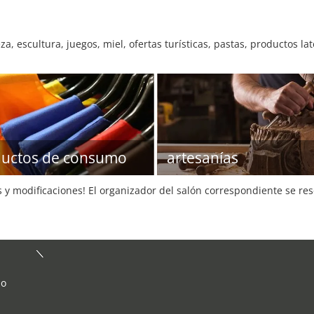
za, escultura, juegos, miel, ofertas turísticas, pastas, productos lat
uctos de consumo
artesanías
s y modificaciones! El organizador del salón correspondiente se re
 o