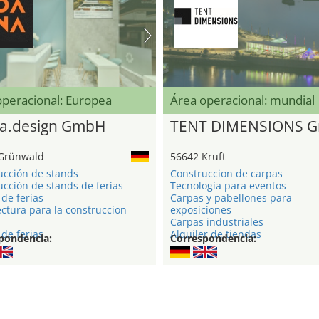
operacional: Europea
Área operacional: mundial
a.design GmbH
TENT DIMENSIONS 
Grünwald
56642 Kruft
ucción de stands
Construccion de carpas
cción de stands de ferias
Tecnología para eventos
de ferias
Carpas y pabellones para
ctura para la construccion
exposiciones
Carpas industriales
de ferias
Alquiler de tiendas
pondencia:
Correspondencia: