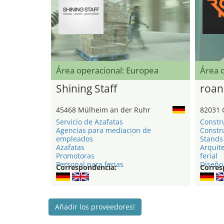
Área operacional: Europea
Área 
Shining Staff
roan
45468 Mülheim an der Ruhr
82031 
Servicio de Azafatas
Constr
Agencias para mediacion de
Constru
empleados
Stands 
Azafatas
Arquite
Promotoras
ferial
Personal para ferias
Diseño 
Correspondencia:
Corres
Añadir los proveedores!