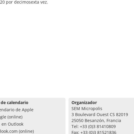
20 por decimosexta vez.
 de calendario
Organizador
SEM Micropolis
endario de Apple
3 Boulevard Ouest CS 82019
gle (online)
25050 Besanzón, Francia
a en Outlook
Tel: +33 (0)3 81410809
look.com (online)
Fax: +33 (0)3 81521836