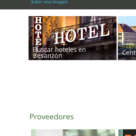
Subir una imagen
Buscar hoteles en
Cent
Besanzón
Proveedores