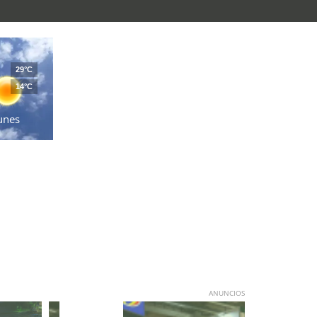
29°C
14°C
unes
ANUNCIOS