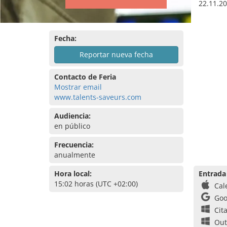
22.11.20
Fecha:
Reportar nueva fecha
Contacto de Feria
Mostrar email
www.talents-saveurs.com
Audiencia:
en público
Frecuencia:
anualmente
Hora local:
Entrada
15:02 horas (UTC +02:00)
Cal
Goo
Cit
Out