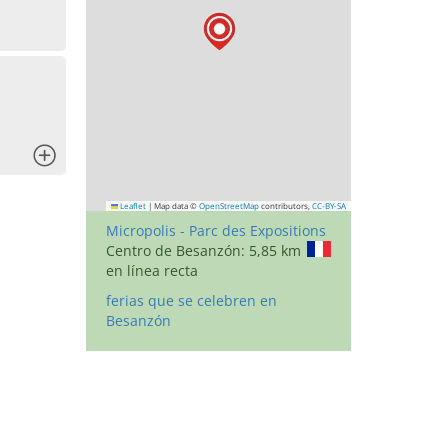
x
Leaflet
|
Map data ©
OpenStreetMap
contributors,
CC-BY-SA
Micropolis - Parc des Expositions
Centro de Besanzón: 5,85 km
en línea recta
ferias que se celebren en
Besanzón