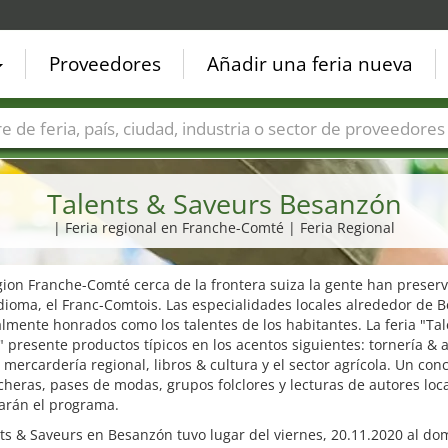
Proveedores
Añadir una feria nueva
Países
Ciudades
Sectores de ferias
Sectores de prove
Talents & Saveurs Besanzón
| Feria regional en Franche-Comté | Feria Regional
gion Franche-Comté cerca de la frontera suiza la gente han preser
dioma, el Franc-Comtois. Las especialidades locales alrededor de 
lmente honrados como los talentes de los habitantes. La feria "Tal
 presente productos típicos en los acentos siguientes: tornería & 
mercardería regional, libros & cultura y el sector agrícola. Un con
cheras, pases de modas, grupos folclores y lecturas de autores loc
arán el programa.
ts & Saveurs en Besanzón tuvo lugar del viernes, 20.11.2020 al do