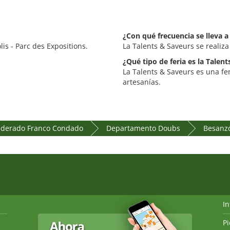
¿Con qué frecuencia se lleva a
is - Parc des Expositions.
La Talents & Saveurs se realiz
¿Qué tipo de feria es la Talen
La Talents & Saveurs es una f
artesanías.
ederado Franco Condado
Departamento Doubs
Besanz
I
P