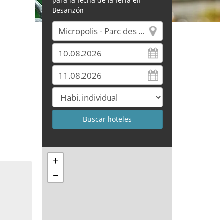
para la fecha de la feria en
Besanzón
+
−