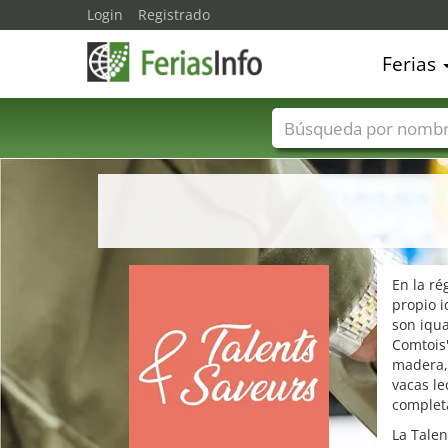
Login
Registrado
Ferias
Nombres de ferias
En la ré
propio i
son iqua
Comtois"
madera, 
vacas le
complet
La Talen