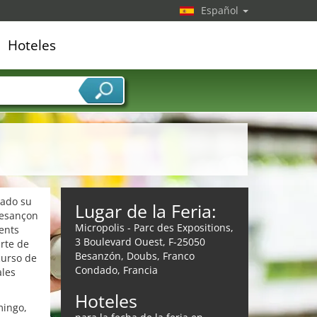
Español
Hoteles
edor de servicios
vado su
Lugar de la Feria:
Besançon
Micropolis - Parc des Expositions,
ents
3 Boulevard Ouest, F-25050
arte de
Besanzón, Doubs, Franco
curso de
Condado, Francia
ales
Hoteles
mingo,