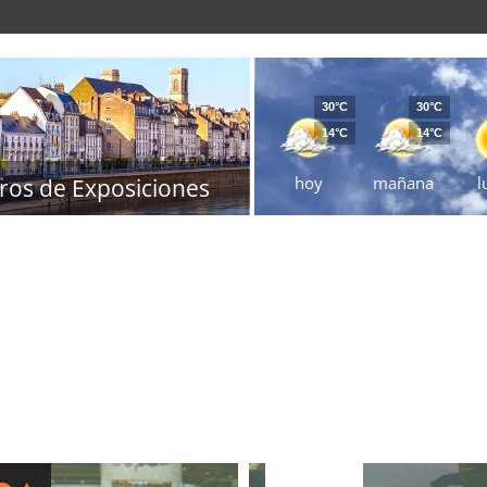
30°C
30°C
14°C
14°C
hoy
mañana
l
ros de Exposiciones