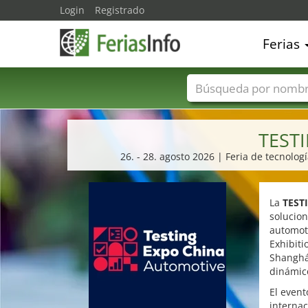
Login
Registrado
Ferias
Nombres de ferias
TEST
26. - 28. agosto 2026 | Feria de tecnolo
La
TEST
solucion
automot
Exhibiti
Shanghá
dinámico
El event
internac