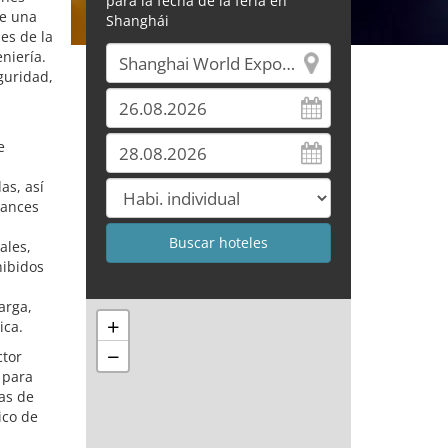
para la fecha de la feria en
ce una
Shanghái
es de la
niería.
guridad,
e
as, así
vances
ales,
hibidos
arga,
+
ica.
−
ctor
 para
as de
ico de