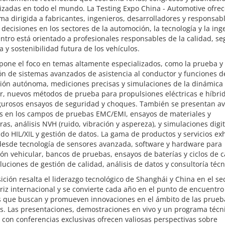
izadas en todo el mundo. La Testing Expo China - Automotive ofre
ma dirigida a fabricantes, ingenieros, desarrolladores y responsabl
decisiones en los sectores de la automoción, la tecnología y la inge
ntro está orientado a profesionales responsables de la calidad, se
ia y sostenibilidad futura de los vehículos.
 pone el foco en temas altamente especializados, como la prueba y
ón de sistemas avanzados de asistencia al conductor y funciones d
ión autónoma, mediciones precisas y simulaciones de la dinámica
r, nuevos métodos de prueba para propulsiones eléctricas e híbrid
gurosos ensayos de seguridad y choques. También se presentan a
es en los campos de pruebas EMC/EMI, ensayos de materiales y
ras, análisis NVH (ruido, vibración y aspereza), y simulaciones digit
do HIL/XIL y gestión de datos. La gama de productos y servicios ex
desde tecnología de sensores avanzada, software y hardware para
ón vehicular, bancos de pruebas, ensayos de baterías y ciclos de c
luciones de gestión de calidad, análisis de datos y consultoría técn
ición resalta el liderazgo tecnológico de Shanghái y China en el se
iz internacional y se convierte cada año en el punto de encuentro
s que buscan y promueven innovaciones en el ámbito de las prueb
s. Las presentaciones, demostraciones en vivo y un programa técn
 con conferencias exclusivas ofrecen valiosas perspectivas sobre