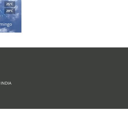
25°C
29°C
mingo
INDIA