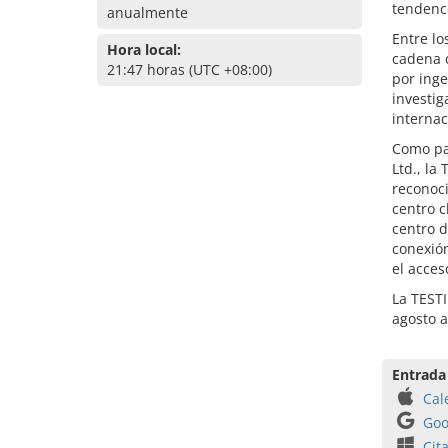
tendenci
anualmente
Entre lo
Hora local:
cadena d
21:47 horas (UTC +08:00)
por inge
investig
internac
Como par
Ltd., la
reconoc
centro c
centro d
conexión
el acces
La TEST
agosto a
Entrada
Cal
Goo
Cit