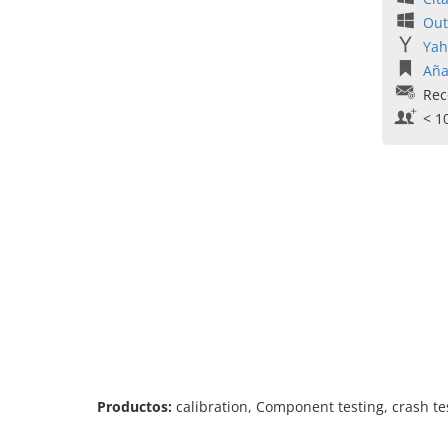
Out
Yah
Aña
Rec
< 1
Productos:
calibration, Component testing, crash tes