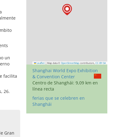
a
palmente
ámbito
ents
mo un
derno
Leaflet
|
Map data ©
OpenStreetMap
contributors,
CC-BY-SA
Shanghai World Expo Exhibition
 facilita
& Convention Center
Centro de Shanghái: 9,09 km en
línea recta
, 26.
ferias que se celebren en
Shanghái
de Gran