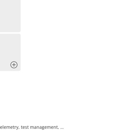
x
, telemetry, test management, …