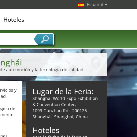
Español
Hoteles
edor de servicios
nghái
 de automoción y la tecnología de calidad
Lugar de la Feria:
rvicios y
dad
Shanghai World Expo Exhibition
& Convention Center,
ógico de
1099 Guozhan Rd., 200126
almente
Shanghái, Shanghai, China
Hoteles
ones