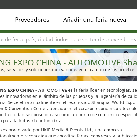
Proveedores
Añadir una feria nueva
Países
Ciudades
Sectores de ferias
Sectores de prove
ING EXPO CHINA - AUTOMOTIVE Sha
gías, servicios y soluciones innovadoras en el campo de las pruebas
ING EXPO CHINA - AUTOMOTIVE
es la feria líder en tecnologías, se
es innovadoras en el ámbito de las pruebas y la ingeniería de cali
riz. Se celebra anualmente en el reconocido Shanghai World Expo
on & Convention Center, ubicado en el corazón económico y tecnol
i. La ciudad se consolida así como un punto de referencia especi
 para la industria automotriz.
o es organizado por UKIP Media & Events Ltd., una empresa
ionalmente reconocida que coordina ferias, congresos y publicaci