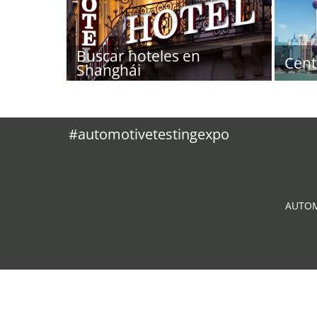
Buscar hoteles en
Cent
Shanghái
#automotivetestingexpo
AUTOM