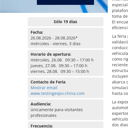
especial
platafor
toma de 
Sólo 19 dias
El encue
eficienc
Fecha:
La feria
26.08.2026 - 28.08.2026*
validaci
miércoles - viernes, 3 días
conducc
vehicula
Horario de apertura:
como ri
miércoles, 26.08. 09:30 – 17:00 h
recient
jueves, 27.08. 09:30 – 17:00 h
estructu
viernes, 28.08. 09:30 – 15:00 h
incluyen
Contacto de Feria
abarca 
Mostrar email
simulaci
www.testingexpo-china.com
hasta so
La expos
Audiencia:
automotr
únicamente para visitantes
experto
profesionales
vehículo
dos días
Frecuencia: