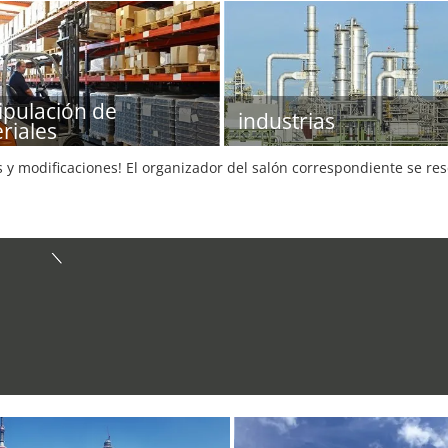
pulación de
industrias
riales
s y modificaciones! El organizador del salón correspondiente se re