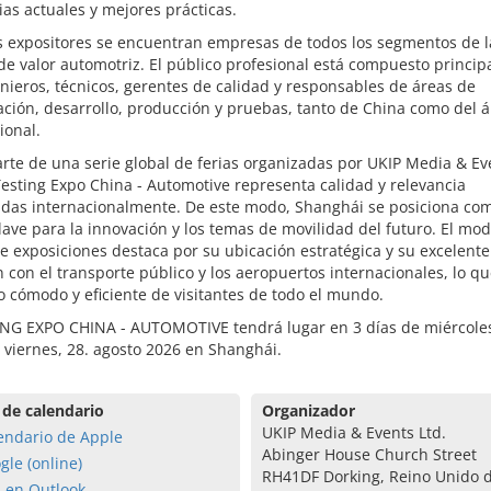
as actuales y mejores prácticas.
s expositores se encuentran empresas de todos los segmentos de l
e valor automotriz. El público profesional está compuesto princi
nieros, técnicos, gerentes de calidad y responsables de áreas de
ación, desarrollo, producción y pruebas, tanto de China como del 
ional.
te de una serie global de ferias organizadas por UKIP Media & Ev
 Testing Expo China - Automotive representa calidad y relevancia
idas internacionalmente. De este modo, Shanghái se posiciona co
lave para la innovación y los temas de movilidad del futuro. El mo
e exposiciones destaca por su ubicación estratégica y su excelente
 con el transporte público y los aeropuertos internacionales, lo que
o cómodo y eficiente de visitantes de todo el mundo.
ING EXPO CHINA - AUTOMOTIVE tendrá lugar en 3 días de miércoles
 viernes, 28. agosto 2026 en Shanghái.
 de calendario
Organizador
UKIP Media & Events Ltd.
endario de Apple
Abinger House Church Street
gle (online)
RH41DF Dorking, Reino Unido 
a en Outlook