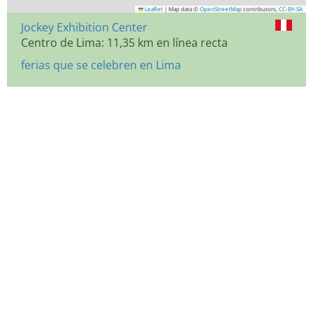
Leaflet
|
Map data ©
OpenStreetMap
contributors,
CC-BY-SA
Jockey Exhibition Center
Centro de Lima: 11,35 km en línea recta
ferias que se celebren en Lima