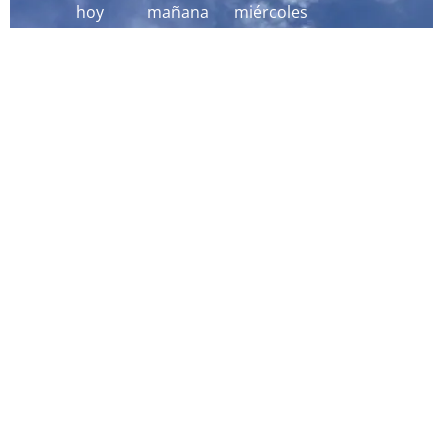
hoy
mañana
miércoles