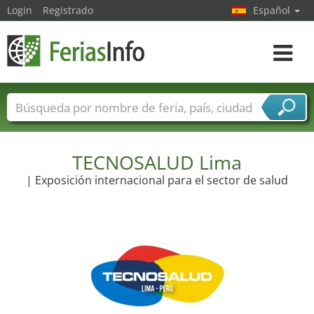
Login
Registrado
Español
Navega
toggle
Nombres de ferias
Países
Ciudades
Sectores de ferias
Sectores de proveedor de servicios
TECNOSALUD Lima
| Exposición internacional para el sector de salud