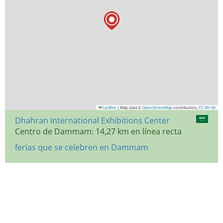
Leaflet
|
Map data ©
OpenStreetMap
contributors,
CC-BY-SA
Dhahran International Exhibitions Center
Centro de Dammam: 14,27 km en línea recta
ferias que se celebren en Dammam