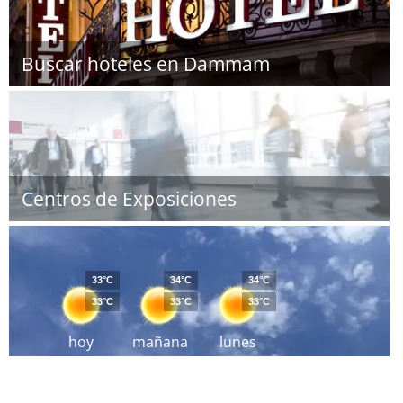
Buscar hoteles en Dammam
Centros de Exposiciones
33°C
34°C
34°C
33°C
33°C
33°C
hoy
mañana
lunes