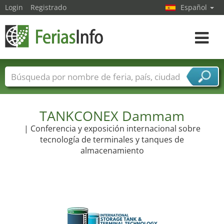
Login
Registrado
Español
Navega
toggle
Nombres de ferias
Países
Ciudades
Sectores de ferias
Sectores de proveedor de servicios
TANKCONEX Dammam
| Conferencia y exposición internacional sobre
tecnología de terminales y tanques de
almacenamiento