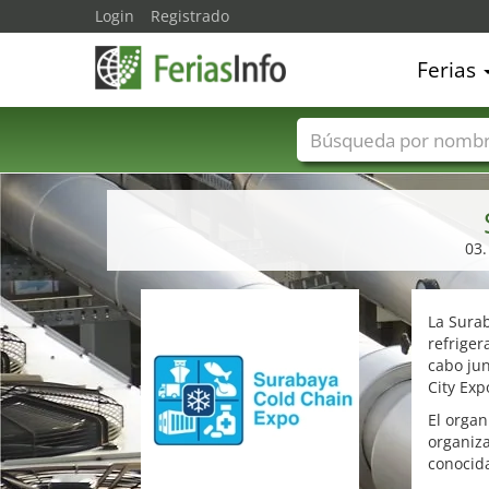
Login
Registrado
Ferias
Nombres de ferias
03.
La Surab
refriger
cabo jun
City Exp
El orga
organiz
conocida