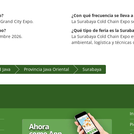
o?
¿Con qué frecuencia se lleva 
 Grand City Expo.
La Surabaya Cold Chain Expo s
po?
¿Qué tipo de feria es la Sura
iembre 2026.
La Surabaya Cold Chain Expo e
ambiental, logística y técnica
 Java
Provincia Java Oriental
Surabaya
I
P