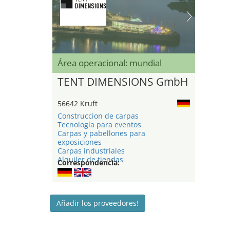
Área operacional: mundial
TENT DIMENSIONS GmbH
56642 Kruft
Construccion de carpas
Tecnología para eventos
Carpas y pabellones para
exposiciones
Carpas industriales
Alquiler de tiendas
Correspondencia:
Añadir los proveedores!