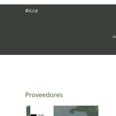
#icce
I
Proveedores