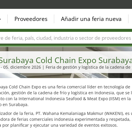
Proveedores
Añadir una feria nueva
Países
Ciudades
Sectores de ferias
Sectores de prove
Surabaya Cold Chain Expo Surabay
 - 05. diciembre 2026 | Feria de gestión y logística de la cadena de 
aya Cold Chain Expo es una feria comercial líder en tecnología de
ación, gestión de la cadena de frío y logística en Indonesia, que se 
to con la International Indonesia Seafood & Meat Expo (IISM) en l
o en Surabaya.
nizador de la feria, PT. Wahana Kemalaniaga Makmur (WAKENI), es
adora de ferias comerciales indonesia experimentada y respetada,
 por planificar y ejecutar una variedad de eventos exitosos.