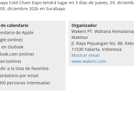
aya Cold Chain Expo tendrá lugar en 3 días de jueves, 03. diciemb
 05. diciembre 2026 en Surabaya.
 de calendario
Organizador
Wakeni PT. Wahana Kemalania
endario de Apple
Makmur
gle (online)
Jl. Raya Pejuangan No. 88, Keb
a en Outlook
11530 Yakarta, Indonesia
look.com (online)
Mostrar email
oo (online)
www.wakeni.com
dir a la lista de favoritos
ordatorio por email
000 personas interesadas