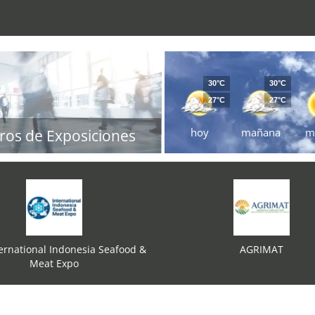
30°C
30°C
27°C
27°C
hoy
mañana
m
ros de Exposiciones
ternational Indonesia Seafood &
AGRIMAT
Meat Expo