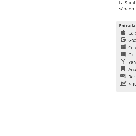
La Surab
sábado,
Entrada
Cal
Goo
Cit
Out
Yah
Aña
Rec
< 1