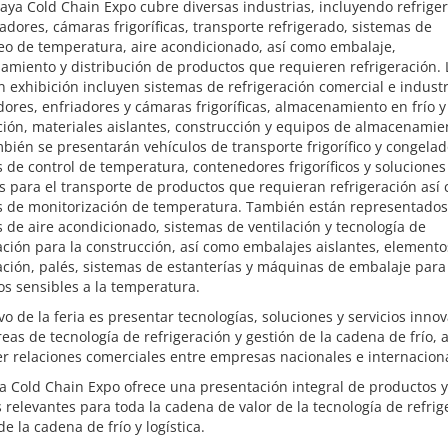
aya Cold Chain Expo cubre diversas industrias, incluyendo refrige
adores, cámaras frigoríficas, transporte refrigerado, sistemas de
eo de temperatura, aire acondicionado, así como embalaje,
miento y distribución de productos que requieren refrigeración. 
 exhibición incluyen sistemas de refrigeración comercial e industr
ores, enfriadores y cámaras frigoríficas, almacenamiento en frío y
ión, materiales aislantes, construcción y equipos de almacenamie
mbién se presentarán vehículos de transporte frigorífico y congelad
 de control de temperatura, contenedores frigoríficos y soluciones
as para el transporte de productos que requieran refrigeración así
s de monitorización de temperatura. También están representados
 de aire acondicionado, sistemas de ventilación y tecnología de
ación para la construcción, así como embalajes aislantes, elemento
ación, palés, sistemas de estanterías y máquinas de embalaje para
s sensibles a la temperatura.
ivo de la feria es presentar tecnologías, soluciones y servicios inno
reas de tecnología de refrigeración y gestión de la cadena de frío, 
 relaciones comerciales entre empresas nacionales e internaciona
 Cold Chain Expo ofrece una presentación integral de productos y
s relevantes para toda la cadena de valor de la tecnología de refrig
de la cadena de frío y logística.