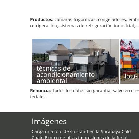
Productos:
cámaras frigoríficas, congeladores, emba
refrigeración, sistemas de refrigeración industrial, s
técnicas de
acondicionamiento
logís
ambiental
Renuncia:
Todos los datos sin garantía, salvo errore
feriales.
Imágenes
Carga una foto de su stand en la Surabaya Cold
Chain Expo o de otras impresiones de la feria!