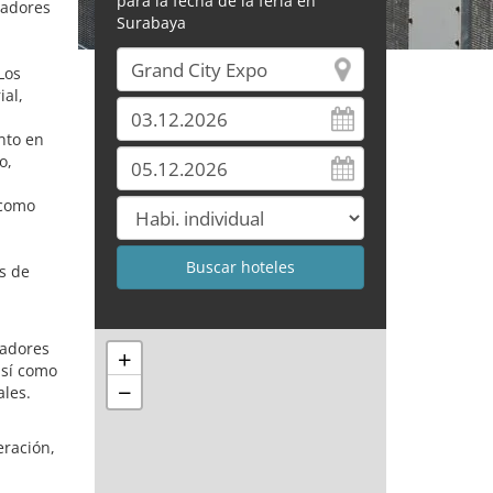
para la fecha de la feria en
radores
Surabaya
Los
ial,
nto en
o,
 como
s de
vadores
+
así como
−
les.
eración,