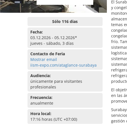
El Surab
y congel
monitor
almacena
Sólo 116 dias
temas en
congelad
Fecha:
congelac
03.12.2026 - 05.12.2026*
frío. Ta
jueves - sábado, 3 días
sistemas
logístic
Contacto de Feria
sistema
Mostrar email
sistemas
iism-expo.com/ataglance-surabaya
refriger
Audiencia:
refriger
únicamente para visitantes
producto
profesionales
El objet
en las á
Frecuencia:
promover
anualmente
Surabaya
Hora local:
servicio
17:16 horas (UTC +07:00)
gestión 