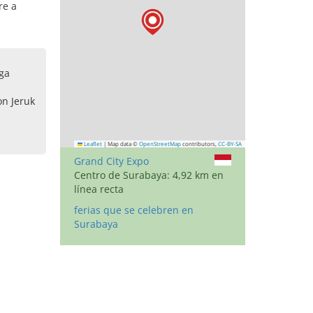
re a
ga
on Jeruk
Leaflet
|
Map data ©
OpenStreetMap
contributors,
CC-BY-SA
Grand City Expo
Centro de Surabaya: 4,92 km en
línea recta
ferias que se celebren en
Surabaya