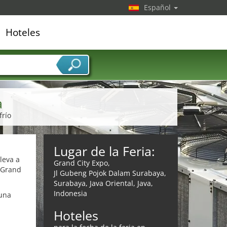
Español
Hoteles
edor de servicios
a
frío
Lugar de la Feria:
lleva a
Grand City Expo,
a Grand
Jl Gubeng Pojok Dalam Surabaya,
Surabaya, Java Oriental, Java,
Indonesia
 una
Hoteles