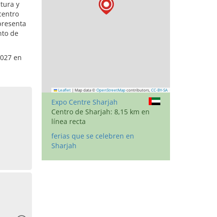
tura y
centro
epresenta
nto de
2027 en
Leaflet
|
Map data ©
OpenStreetMap
contributors,
CC-BY-SA
Expo Centre Sharjah
Centro de Sharjah: 8,15 km en
línea recta
ferias que se celebren en
Sharjah