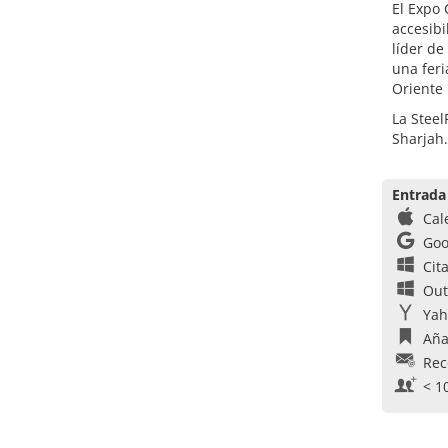
El Expo 
accesibi
líder de
una feri
Oriente
La Steel
Sharjah.
Entrada
Cal
Goo
Cit
Out
Yah
Aña
Rec
< 1