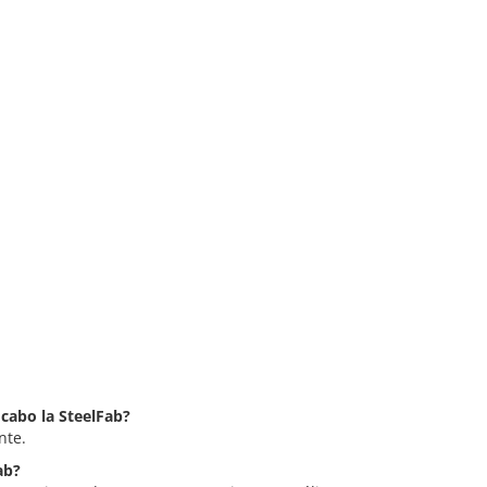
 cabo la SteelFab?
nte.
ab?