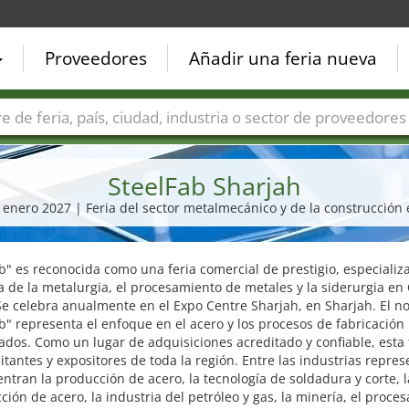
Proveedores
Añadir una feria nueva
Países
Ciudades
Sectores de ferias
Sectores de prove
SteelFab Sharjah
. enero 2027 | Feria del sector metalmecánico y de la construcción
b" es reconocida como una feria comercial de prestigio, especializ
a de la metalurgia, el procesamiento de metales y la siderurgia en
Se celebra anualmente en el Expo Centre Sharjah, en Sharjah. El 
b" representa el enfoque en el acero y los procesos de fabricación
ados. Como un lugar de adquisiciones acreditado y confiable, esta 
sitantes y expositores de toda la región. Entre las industrias repre
ntran la producción de acero, la tecnología de soldadura y corte, l
ción de acero, la industria del petróleo y gas, la minería, el proce