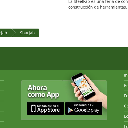
La SteelFab es una feria de co
construcción de herramientas.
rjah
Sharjah
I
P
Fe
Ca
L
L