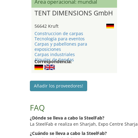
Área operacional: mundial
TENT DIMENSIONS GmbH
56642 Kruft
Construccion de carpas
Tecnología para eventos
Carpas y pabellones para
exposiciones
Carpas industriales
Alquiler de tiendas
Correspondencia:
Añadir los proveedores!
FAQ
¿Dónde se lleva a cabo la SteelFab?
La SteelFab e realiza en Sharjah, Expo Centre Sharja
¿Cuándo se lleva a cabo la SteelFab?