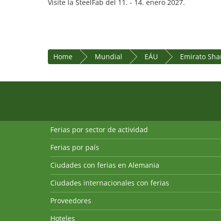
Visite la SteelFab del 11. - 14. enero 2027.
Home
Mundial
EÁU
Emirato Sha
Ferias por sector de actividad
Ferias por país
Ciudades con ferias en Alemania
Ciudades internacionales con ferias
Proveedores
Hoteles