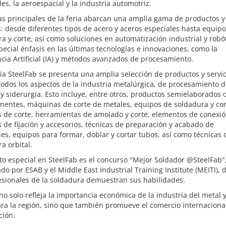
es, la aeroespacial y la industria automotriz.
s principales de la feria abarcan una amplia gama de productos y
s: desde diferentes tipos de acero y aceros especiales hasta equip
a y corte, así como soluciones en automatización industrial y robót
ecial énfasis en las últimas tecnologías e innovaciones, como la
ncia Artificial (IA) y métodos avanzados de procesamiento.
ria SteelFab se presenta una amplia selección de productos y servi
odos los aspectos de la industria metalúrgica, de procesamiento 
y siderurgia. Esto incluye, entre otros, productos semielaborados 
nentes, máquinas de corte de metales, equipos de soldadura y cor
 de corte, herramientas de amolado y corte, elementos de conexió
 de fijación y accesorios, técnicas de preparación y acabado de
ies, equipos para formar, doblar y cortar tubos, así como técnicas 
a orbital.
o especial en SteelFab es el concurso "Mejor Soldador @SteelFab"
do por ESAB y el Middle East Industrial Training Institute (MEITI),
esionales de la soldadura demuestran sus habilidades.
 no solo refleja la importancia económica de la industria del metal y
ra la región, sino que también promueve el comercio internacional
ción.