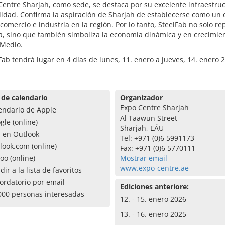
Centre Sharjah, como sede, se destaca por su excelente infraestruc
lidad. Confirma la aspiración de Sharjah de establecerse como un 
 comercio e industria en la región. Por lo tanto, SteelFab no solo r
a, sino que también simboliza la economía dinámica y en crecimie
 Medio.
Fab tendrá lugar en 4 días de lunes, 11. enero a jueves, 14. enero 
 de calendario
Organizador
Expo Centre Sharjah
endario de Apple
Al Taawun Street
gle (online)
Sharjah, EÁU
a en Outlook
Tel: +971 (0)6 5991173
look.com (online)
Fax: +971 (0)6 5770111
oo (online)
Mostrar email
www.expo-centre.ae
dir a la lista de favoritos
ordatorio por email
Ediciones anteriore:
000 personas interesadas
12. - 15. enero 2026
13. - 16. enero 2025