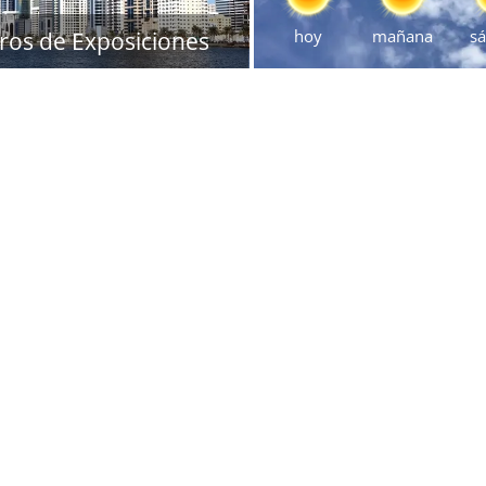
hoy
mañana
s
ros de Exposiciones