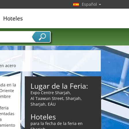
Español
Hoteles
edor de servicios
 en acero
Lugar de la Feria:
ada en la
 Oriente
Expo Centre Sharjah,
nombre
Al Taawun Street, Sharjah,
Sharjah, EÁU
feria
sentadas
Hoteles
a
para la fecha de la feria en
samiento