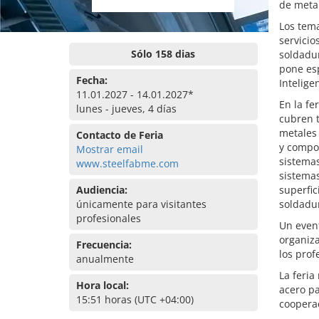
de metal
Los tema
servicio
Sólo 158 dias
soldadur
pone esp
Fecha:
Intelige
11.01.2027 - 14.01.2027*
En la fe
lunes - jueves, 4 días
cubren t
metales 
Contacto de Feria
y compo
Mostrar email
sistemas
www.steelfabme.com
sistemas
Audiencia:
superfic
únicamente para visitantes
soldadur
profesionales
Un event
organiza
Frecuencia:
los prof
anualmente
La feria
Hora local:
acero pa
15:51 horas (UTC +04:00)
coopera