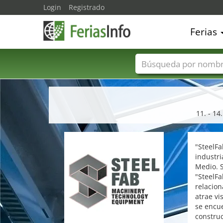
Login
Registrado
Ferias
Nombres de ferias
11. - 14
"SteelFa
industri
Medio. 
"SteelFa
relacion
atrae vi
se encue
construc