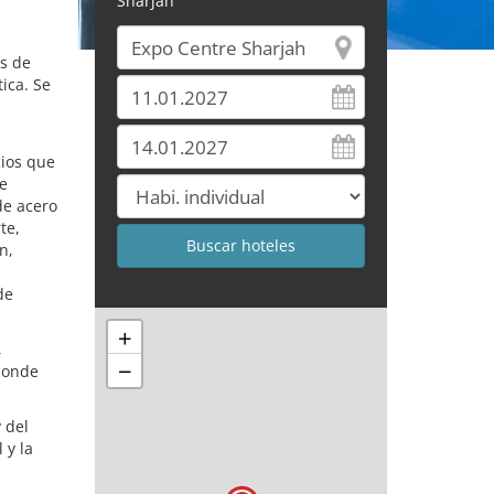
Sharjah
os de
ica. Se
cios que
de
de acero
te,
n,
de
+
,
−
 donde
 del
 y la