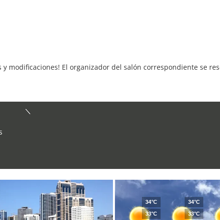
s y modificaciones! El organizador del salón correspondiente se re
s
34°C
34°C
33°C
33°C