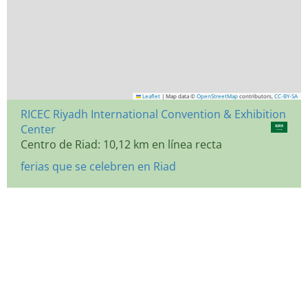
Leaflet
|
Map data ©
OpenStreetMap
contributors,
CC-BY-SA
RICEC Riyadh International Convention & Exhibition
Center
Centro de Riad: 10,12 km en línea recta
ferias que se celebren en Riad