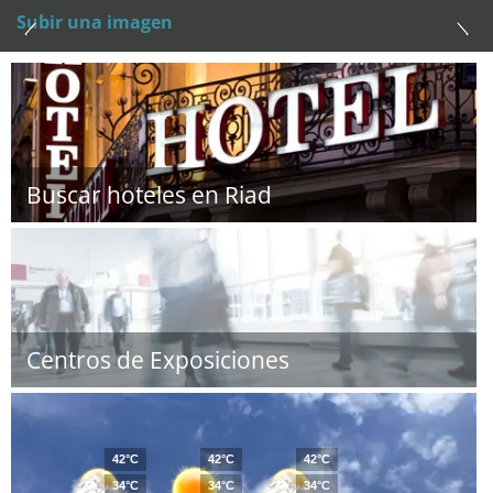
Subir una imagen
Buscar hoteles en Riad
Centros de Exposiciones
42°C
42°C
42°C
34°C
34°C
34°C