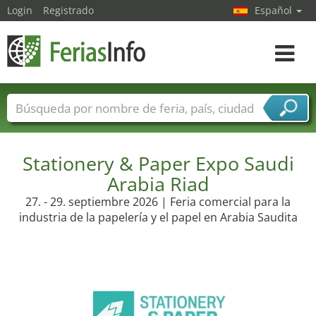
Login
Registrado
Español
Navega
toggle
Nombres de ferias
Países
Ciudades
Sectores de ferias
Stationery & Paper Expo Saudi
Sectores de proveedor de servicios
Arabia Riad
27. - 29. septiembre 2026 | Feria comercial para la
industria de la papelería y el papel en Arabia Saudita