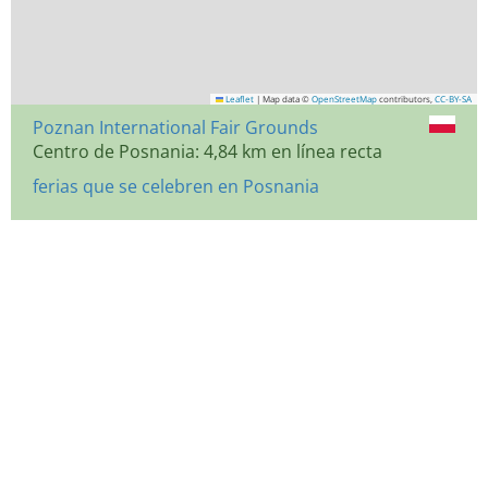
Leaflet
|
Map data ©
OpenStreetMap
contributors,
CC-BY-SA
Poznan International Fair Grounds
Centro de Posnania: 4,84 km en línea recta
ferias que se celebren en Posnania