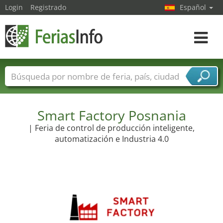
Login
Registrado
Español
Navega
toggle
Nombres de ferias
Países
Ciudades
Sectores de ferias
Sectores de proveedor de servicios
Smart Factory Posnania
| Feria de control de producción inteligente,
automatización e Industria 4.0