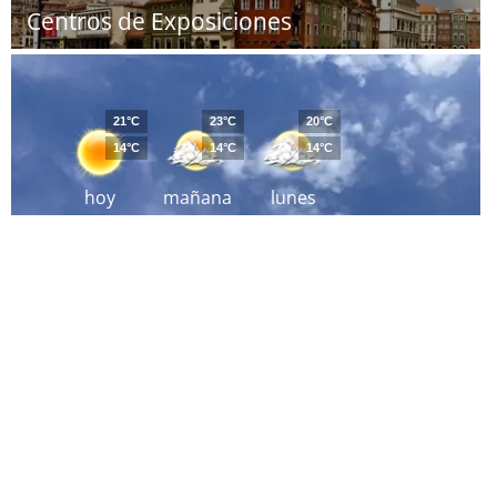
Centros de Exposiciones
21°C
23°C
20°C
14°C
14°C
14°C
hoy
mañana
lunes